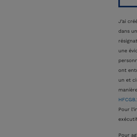
J’ai cr
dans un
résigna
une évi
personn
ont ent
un et ci
manière
HFCGB.
Pour l’
exécutif
Pour agi