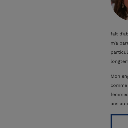
fait d’a
m’a par
particu
longtem
Mon eng
comme b
femmes.
ans aut