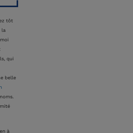
ez tôt
 la
 moi
t
s, qui
ne belle
n
énoms.
omité
ien à