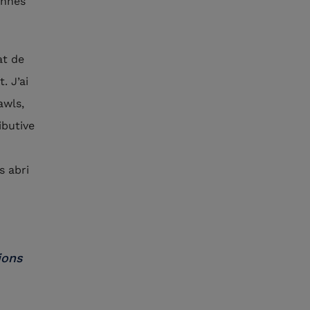
onnes
at de
. J’ai
awls,
ibutive
s abri
ions