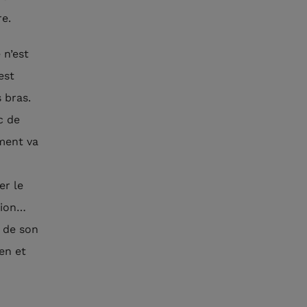
re.
 n’est
est
s bras.
c de
ment va
er le
ésion…
r de son
en et