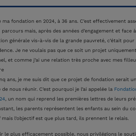
éé ma fondation en 2024, à 36 ans. C’est effectivement ass
 parcours mais, après des années d’engagement et face à
tion générale vis-à-vis de la grande pauvreté, c’était pour
dence. Je ne voulais pas que ce soit un projet uniquemen
el, et comme j’ai une relation très proche avec mes filleul
re
nq ans, je me suis dit que ce projet de fondation serait u
 de nous réunir. C’est pourquoi je l’ai appelée la
Fondatio
24
, un nom qui reprend les premières lettres de leurs pr
instant, les parents représentent les enfants au sein du c
 mais l’objectif est que plus tard, ils prennent le relais.
r le plus efficacement possible, nous privilégions le sout