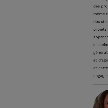
des proj
même ri
des str
projets
approch
associa
générat
et d’ag
et cett
engagem