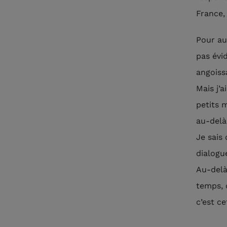
France, 
Pour au
pas évi
angoissa
Mais j’a
petits 
au-delà
Je sais
dialogue
Au-delà
temps, 
c’est c