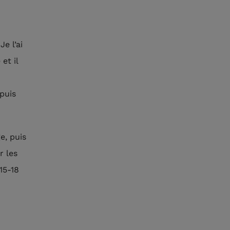
e l’ai
et il
puis
e, puis
r les
15-18