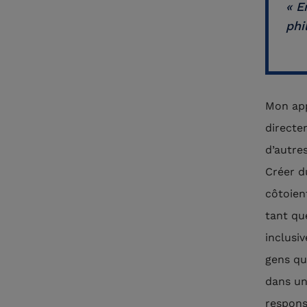
« E
phi
Mon app
directe
d’autres
Créer d
côtoien
tant qu
inclusi
gens qu
dans un
respons