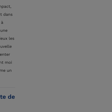
mpact,
t dans
 à
 une
ieux les
uvelle
enter
ant moi
mme un
te de