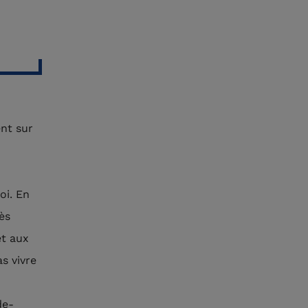
ent sur
oi. En
ès
et aux
s vivre
de-