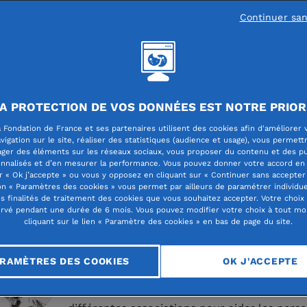
tion 2025 du
Baromètre annuel de la
Continuer sa
nthropie
, réalisé par l'Observatoire
nthropie & Société de la Fondation de Fra
n lumière l'émergence d'une nouvelle
ation de philanthropes : en 20 ans, la pa
A PROTECTION DE VOS DONNÉES EST NOTRE PRIOR
trices et fondateurs de moins de 35 ans 
 Fondation de France et ses partenaires utilisent des cookies afin d'améliorer 
vigation sur le site, réaliser des statistiques (audience et usage), vous permett
é, apportant une dynamique nouvelle au
ager des éléments sur les réseaux sociaux, vous proposer du contenu et des pu
nnalisés et d’en mesurer la performance. Vous pouvez donner votre accord en 
ur. Témoignages.
r « Ok j’accepte » ou vous y opposez en cliquant sur « Continuer sans accepter 
n « Paramètres des cookies » vous permet par ailleurs de paramétrer individu
es finalités de traitement des cookies que vous souhaitez accepter. Votre choix
rvé pendant une durée de 6 mois. Vous pouvez modifier votre choix à tout m
cliquant sur le lien « Paramètre des cookies » en bas de page du site.
Charles, président de la Fond
HFCGB.24
RAMÈTRES DES COOKIES
OK J'ACCEPTE
Dès le début de mes études, je me suis eng