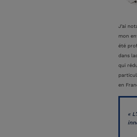
J’ai no
mon ent
été pro
dans la
qui rédu
particu
en Fran
« L
inn