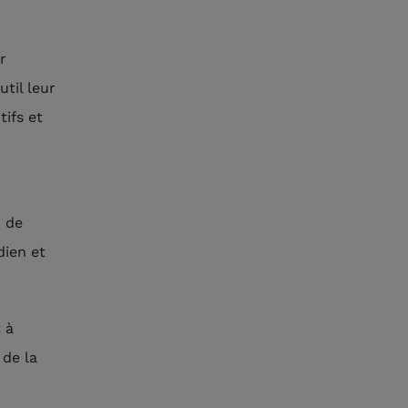
r
util leur
ifs et
n de
dien et
 à
 de la