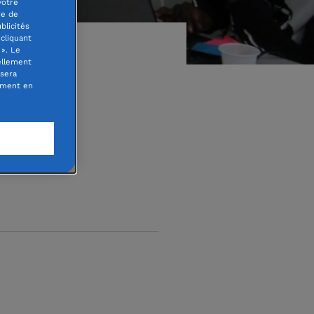
votre
re de
blicités
cliquant
». Le
ellement
 sera
oment en
aineux