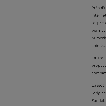
Près d’
internet
l’esprit
permet 
humoris
animés,
La Trol
propose
compati
L’assoc
l’origin
Fondati