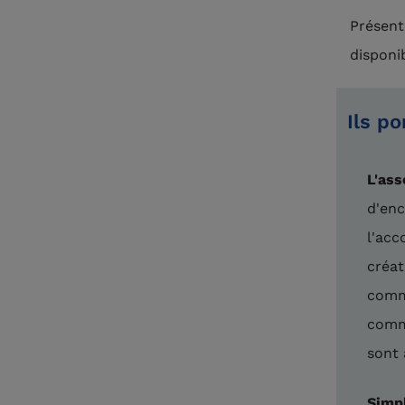
Présenté
disponi
Ils po
L'ass
d'enc
l'acc
créat
commu
commu
sont 
Simp