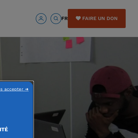
FR
FAIRE UN DON
ns accepter ➜
ITÉ