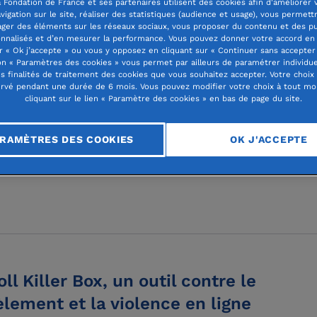
 Fondation de France et ses partenaires utilisent des cookies afin d'améliorer 
vigation sur le site, réaliser des statistiques (audience et usage), vous permett
ager des éléments sur les réseaux sociaux, vous proposer du contenu et des pu
nnalisés et d’en mesurer la performance. Vous pouvez donner votre accord en 
r « Ok j’accepte » ou vous y opposez en cliquant sur « Continuer sans accepter 
n « Paramètres des cookies » vous permet par ailleurs de paramétrer individu
age scolaire
es finalités de traitement des cookies que vous souhaitez accepter. Votre choix
rvé pendant une durée de 6 mois. Vous pouvez modifier votre choix à tout m
cliquant sur le lien « Paramètre des cookies » en bas de page du site.
contre les discours h
RAMÈTRES DES COOKIES
OK J'ACCEPTE
oll Killer Box, un outil contre le
lement et la violence en ligne