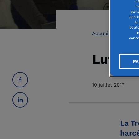
La
na
part
perso
su
bouto
Accueil
Décroch
l
conse
Lutter 
PA
10 juillet 2017
La Tr
harcè