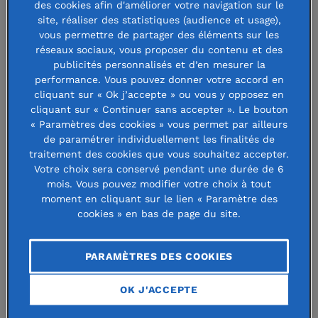
des cookies afin d'améliorer votre navigation sur le
site, réaliser des statistiques (audience et usage),
vous permettre de partager des éléments sur les
réseaux sociaux, vous proposer du contenu et des
publicités personnalisés et d’en mesurer la
performance. Vous pouvez donner votre accord en
cliquant sur « Ok j’accepte » ou vous y opposez en
cliquant sur « Continuer sans accepter ». Le bouton
« Paramètres des cookies » vous permet par ailleurs
de paramétrer individuellement les finalités de
traitement des cookies que vous souhaitez accepter.
Votre choix sera conservé pendant une durée de 6
« Soulmate », une application pour
mois. Vous pouvez modifier votre choix à tout
moment en cliquant sur le lien « Paramètre des
accompagner les personnes
cookies » en bas de page du site.
autistes au quotidien
PARAMÈTRES DES COOKIES
Rémy a grandi dans une famille modeste
dans laquelle la pathologie de son jeune
OK J'ACCEPTE
frère, porteur de troubles sévères du