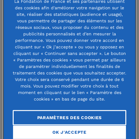
La Fondation de France et ses partenaires utilisent
des cookies afin d'améliorer votre navigation sur le
site, réaliser des statistiques (audience et usage),
vous permettre de partager des éléments sur les
réseaux sociaux, vous proposer du contenu et des
publicités personnalisés et d’en mesurer la
performance. Vous pouvez donner votre accord en
cliquant sur « Ok j’accepte » ou vous y opposez en
cliquant sur « Continuer sans accepter ». Le bouton
« Paramètres des cookies » vous permet par ailleurs
de paramétrer individuellement les finalités de
traitement des cookies que vous souhaitez accepter.
Younited, une application pour sortir
Votre choix sera conservé pendant une durée de 6
mois. Vous pouvez modifier votre choix à tout
les jeunes de l’isolement
moment en cliquant sur le lien « Paramètre des
cookies » en bas de page du site.
Parce qu’il a lui-même connu la solitude
et le harcèlement pendant son
PARAMÈTRES DES COOKIES
adolescence, Nicolas a décidé de
OK J'ACCEPTE
s’engager pour d’autres jeunes qui