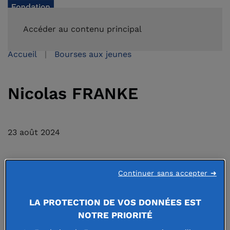
FAIRE UN DON
Accéder au contenu principal
Accueil
Bourses aux jeunes
Nicolas FRANKE
23 août 2024
Continuer sans accepter ➜
LA PROTECTION DE VOS DONNÉES EST
NOTRE PRIORITÉ