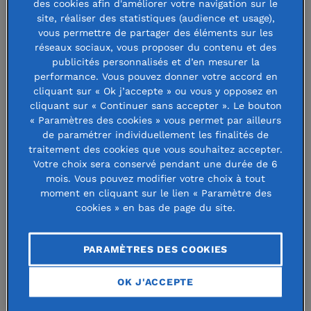
des cookies afin d'améliorer votre navigation sur le
site, réaliser des statistiques (audience et usage),
vous permettre de partager des éléments sur les
réseaux sociaux, vous proposer du contenu et des
publicités personnalisés et d’en mesurer la
performance. Vous pouvez donner votre accord en
cliquant sur « Ok j’accepte » ou vous y opposez en
« Salikégné » : réduire la
cliquant sur « Continuer sans accepter ». Le bouton
fracture numérique au
« Paramètres des cookies » vous permet par ailleurs
de paramétrer individuellement les finalités de
Sénégal
traitement des cookies que vous souhaitez accepter.
Votre choix sera conservé pendant une durée de 6
Kadiatou a grandi à Salikégné, au Sénégal, où
mois. Vous pouvez modifier votre choix à tout
moment en cliquant sur le lien « Paramètre des
elle a poursuivi ses études avant de rejoindre
cookies » en bas de page du site.
plus tard sa mère en France. Forte de son
expérience de service civique à France Travail
PARAMÈTRES DES COOKIES
et suite à une formation en numérique, elle a
imaginé le projet « Salikégné : une salle, un
OK J'ACCEPTE
avenir connecté », en hommage à sa grand-