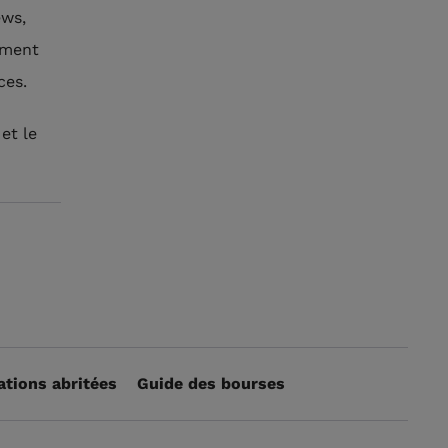
ews,
ement
ces.
et le
ations abritées
Guide des bourses