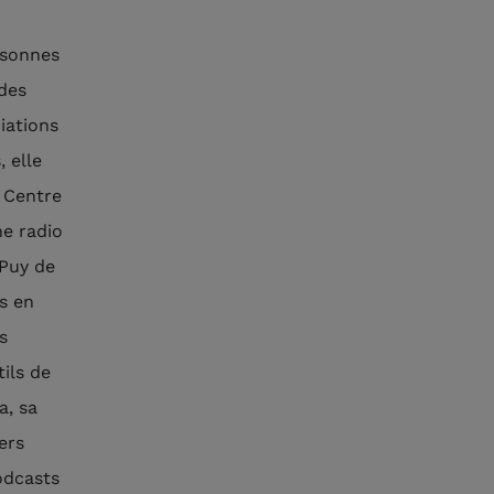
rsonnes
 des
iations
 elle
n Centre
ne radio
(Puy de
es en
s
tils de
a, sa
ers
odcasts