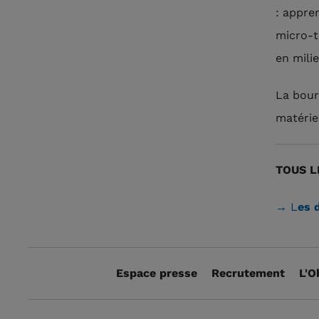
: appre
micro-t
en mili
La bour
matérie
TOUS L
→ L
es 
Espace presse
Recrutement
L'O