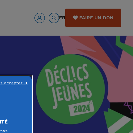
FR
FAIRE UN DON
ns accepter ➜
ITÉ
votre