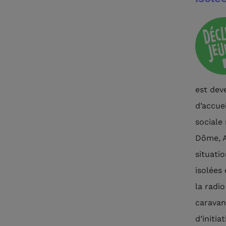
est dev
d’accue
sociale
Dôme, Al
situati
isolées 
la radi
caravan
d’initi