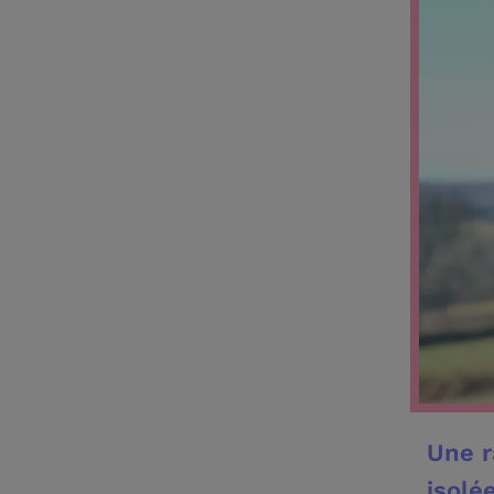
Une r
isolé