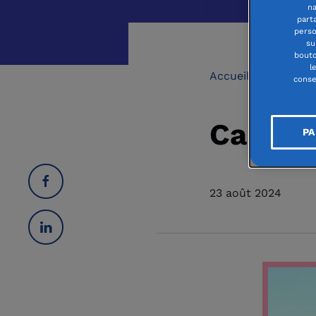
na
part
perso
su
bouto
l
Accueil
Bourses
conse
Camill
PA
23 août 2024