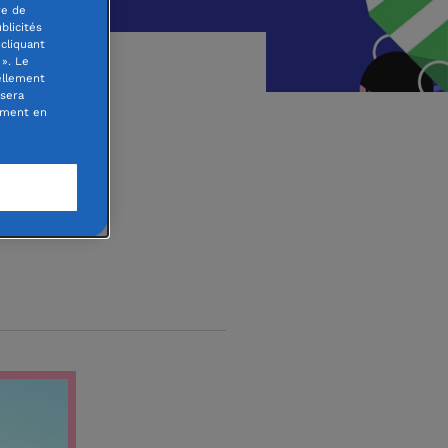
re de
blicités
cliquant
». Le
ellement
 sera
oment en