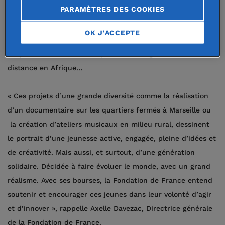
PARAMÈTRES DES COOKIES
reçu, hier, à l’occasion d’une soirée de remise des prix, la
bourse qui leur permettra de réaliser leur rêve : mise en
OK J'ACCEPTE
scène d’une pièce de théâtre, mise en place d’une
coopérative verte, d’un dispositif d’enseignement à
distance en Afrique…
« Ces projets d’une grande diversité comme la réalisation
d’un documentaire sur les quartiers fermés à Marseille ou
la création d’ateliers musicaux en milieu rural, dessinent
le portrait d’une jeunesse active, engagée, pleine d’idées et
de créativité. Mais aussi, et surtout, d’une génération
solidaire. Décidée à faire évoluer le monde, avec un grand
réalisme. Avec ses bourses, la Fondation de France entend
soutenir et encourager ces jeunes dans leur volonté d’agir
et d’innover », rappelle Axelle Davezac, Directrice générale
de la Fondation de France.