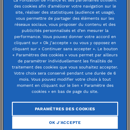
des cookies afin d'améliorer votre navigation sur le
site, réaliser des statistiques (audience et usage),
vous permettre de partager des éléments sur les
réseaux sociaux, vous proposer du contenu et des
publicités personnalisés et d’en mesurer la
performance. Vous pouvez donner votre accord en
cliquant sur « Ok j’accepte » ou vous y opposez en
cliquant sur « Continuer sans accepter ». Le bouton
« École sans murs » : une
« Paramètres des cookies » vous permet par ailleurs
école virtuelle pour les
de paramétrer individuellement les finalités de
traitement des cookies que vous souhaitez accepter.
jeunes Haïtiens déplacés
Votre choix sera conservé pendant une durée de 6
par la violence
mois. Vous pouvez modifier votre choix à tout
moment en cliquant sur le lien « Paramètre des
cookies » en bas de page du site.
Né en Haïti, dans un contexte marqué par de
fortes inégalités et des situations de violence,
PARAMÈTRES DES COOKIES
Auel Mitchiel a très tôt compris que
l’éducation pouvait être un levier de
OK J'ACCEPTE
transformation sociale. Tout au long de son