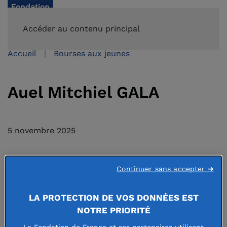
FAIRE UN DON
Accéder au contenu principal
Accueil
Bourses aux jeunes
Auel Mitchiel GALA
5 novembre 2025
Continuer sans accepter ➜
LA PROTECTION DE VOS DONNÉES EST
NOTRE PRIORITÉ
La Fondation de France et ses partenaires utilisent