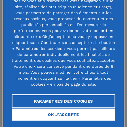
des cookies afin d'améliorer votre navigation sur le
site, réaliser des statistiques (audience et usage),
vous permettre de partager des éléments sur les
réseaux sociaux, vous proposer du contenu et des
publicités personnalisés et d’en mesurer la
performance. Vous pouvez donner votre accord en
cliquant sur « Ok j’accepte » ou vous y opposez en
cliquant sur « Continuer sans accepter ». Le bouton
« Paramètres des cookies » vous permet par ailleurs
de paramétrer individuellement les finalités de
traitement des cookies que vous souhaitez accepter.
Votre choix sera conservé pendant une durée de 6
Pour un numérique plus accessible
mois. Vous pouvez modifier votre choix à tout
moment en cliquant sur le lien « Paramètre des
en milieu rural au Bénin
cookies » en bas de page du site.
Le projet « Vacances utiles - Initiation au
PARAMÈTRES DES COOKIES
numérique en milieu rural » est une
initiative innovante visant à combler la
OK J'ACCEPTE
fracture numérique au Bénin. Initiatrice