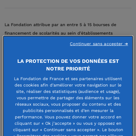
La Fondation attribue par an entre 5 à 15 bourses de
financement de scolarités au sein d’établissements
proposant des dispositifs adaptés aux troubles spécifiques
Continuer sans accepter ➜
des apprentissages. Ainsi, elle soutient de jeunes élèves -
et leur famille - qui, bien que particulièrement motivés,
LA PROTECTION DE VOS DONNÉES EST
rencontrent de sérieuses difficultés matérielles pour
NOTRE PRIORITÉ
accéder à ces dispositifs.
La Fondation de France et ses partenaires utilisent
des cookies afin d'améliorer votre navigation sur le
Contexte
site, réaliser des statistiques (audience et usage),
vous permettre de partager des éléments sur les
réseaux sociaux, vous proposer du contenu et des
La
Fondation Sciences Cognitives, Apprentissages et
publicités personnalisés et d’en mesurer la
Handicap (FOSCAH),
créée le 8 juillet 2016 et abrité par la
performance. Vous pouvez donner votre accord en
Fondation de France, a pour vocation de :
cliquant sur « Ok j’accepte » ou vous y opposez en
cliquant sur « Continuer sans accepter ». Le bouton
« Paramètres des cookies » vous permet par ailleurs