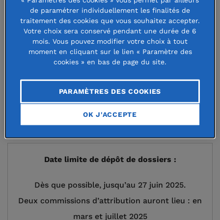
contribuer à une prise en charge adaptée des enfants,
de paramétrer individuellement les finalités de
adolescents et jeunes adultes affectés dans leurs
traitement des cookies que vous souhaitez accepter.
apprentissages du fait d’un trouble de nature cognitive
Votre choix sera conservé pendant une durée de 6
mois. Vous pouvez modifier votre choix à tout
;
moment en cliquant sur le lien « Paramètre des
soutenir tout type de projet visant la compréhension
cookies » en bas de page du site.
du fonctionnement cognitif et des mécanismes
d’apprentissage ;
PARAMÈTRES DES COOKIES
favoriser toute action pour diffuser les connaissances
et bonnes pratiques issues des sciences cognitives et
OK J'ACCEPTE
appliquées aux apprentissages.
Date limite de dépôt de dossiers :
Dès que possible, jusqu’au 27 juin 2025.
Deux commissions d’attribution auront lieu : en
mars et juillet 2025