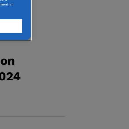
oment en
son
2024