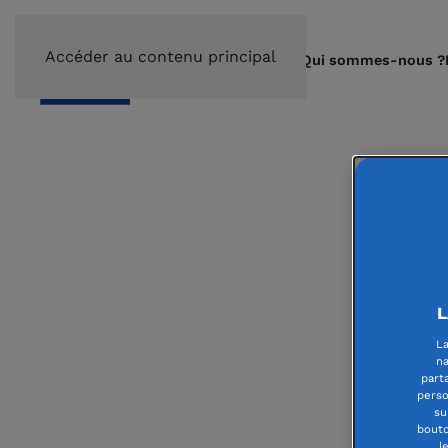
Accéder au contenu principal
Qui sommes-nous ?
L
La
na
part
perso
su
bouto
l