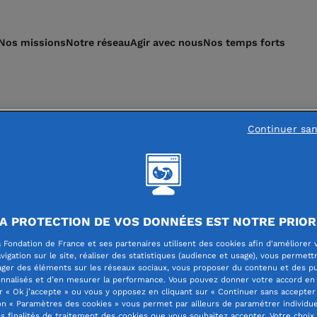
Nos missions
Notre réseau
Agir avec nous
Nos temps forts
Continuer sa
A PROTECTION DE VOS DONNÉES EST NOTRE PRIOR
 Fondation de France et ses partenaires utilisent des cookies afin d'améliorer 
vigation sur le site, réaliser des statistiques (audience et usage), vous permett
ager des éléments sur les réseaux sociaux, vous proposer du contenu et des pu
nnalisés et d’en mesurer la performance. Vous pouvez donner votre accord en 
r « Ok j’accepte » ou vous y opposez en cliquant sur « Continuer sans accepter 
n « Paramètres des cookies » vous permet par ailleurs de paramétrer individu
es finalités de traitement des cookies que vous souhaitez accepter. Votre choix