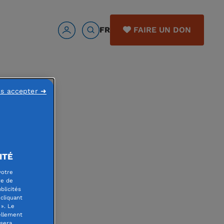
FR
FAIRE UN DON
ns accepter ➜
ITÉ
votre
re de
blicités
cliquant
». Le
ellement
 sera