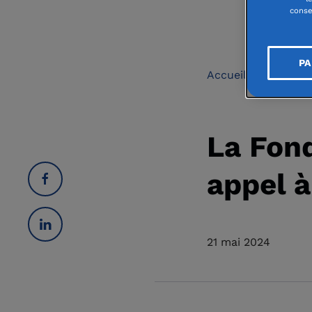
conse
PA
Accueil
|
L'actua
La Fon
appel 
21 mai 2024