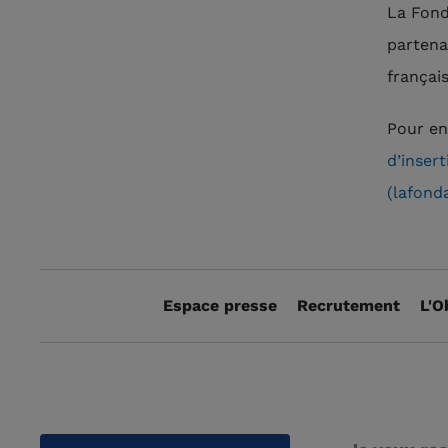
La Fond
partena
français
Pour en
d’inser
(lafond
Espace presse
Recrutement
L'O