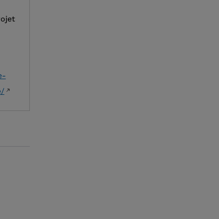
ojet
e-
e/