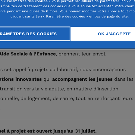
n « Paramètres des cookies » vous permet par ailleurs de paramétrer individu
es finalités de traitement des cookies que vous souhaitez accepter. Votre choix
rvé pendant une durée de 6 mois. Vous pouvez modifier votre choix à tout m
cliquant sur le lien « Paramètre des cookies » en bas de page du site.
RAMÈTRES DES COOKIES
OK J'ACCEPTE
iative de la Fondation du Nord,
11 partenaires
s’allient dan
ts-de-France
pour ouvrir de nouvelles voies à celles et c
Aide Sociale à l’Enfance
, prennent leur envol.
rs cet appel à projets collaboratif, nous encourageons
utions innovantes
qui
accompagnent les jeunes
dans les 
transition vers la vie adulte, en matière d’insertion
ionnelle, de logement, de santé, tout en renforçant leurs 
.
pel à projet est ouvert jusqu'au 31 juillet.