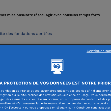
Nos missions
Notre réseau
Agir avec nous
Nos temps forts
lité des fondations abritées
Continuer sa
l à projets pour aider
de l'ASE de 16 à 25 an
tiative de la Fondation
A PROTECTION DE VOS DONNÉES EST NOTRE PRIOR
 Fondation de France et ses partenaires utilisent des cookies afin d'améliorer 
vigation sur le site, réaliser des statistiques (audience et usage), vous permett
ager des éléments sur les réseaux sociaux, vous proposer du contenu et des pu
nnalisés et d’en mesurer la performance. Vous pouvez donner votre accord en 
r « Ok j’accepte » ou vous y opposez en cliquant sur « Continuer sans accepter 