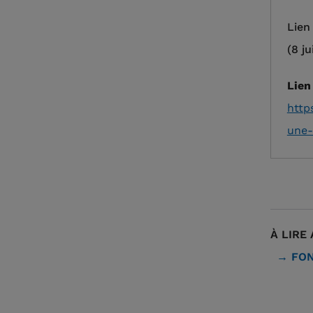
Lien
(8 ju
Lien
http
une-
À LIRE 
FON