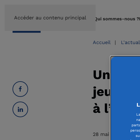
Accéder au contenu principal
Qui sommes-nous ?
Accueil
|
L'actua
Un appe
jeunes 
à l’ini
L
La
na
part
perso
28 mai 2026
su