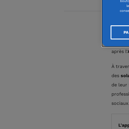
bouto
l
conse
PA
À l’init
les
Hau
après l’
À trave
des
sol
de leur 
profess
sociaux
L'ap