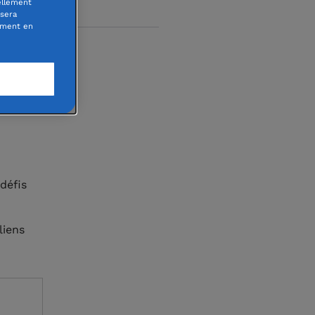
ellement
 sera
oment en
s
eux qui,
défis
liens