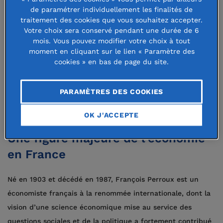
économiste français du vingtième
de paramétrer individuellement les finalités de
siècle, notamment par la publication
traitement des cookies que vous souhaitez accepter.
Votre choix sera conservé pendant une durée de 6
de ses textes et le financement de
mois. Vous pouvez modifier votre choix à tout
moment en cliquant sur le lien « Paramètre des
recherches poursuivant les axes
cookies » en bas de page du site.
principaux de ses travaux en
mathématiques appliquées à
PARAMÈTRES DES COOKIES
l'économie et en économie sociale.
OK J'ACCEPTE
Une figure majeure de l’économie
en France
Né en 1903 et décédé en 1987, François Perroux est un
économiste français à la renommée internationale, dont la
vision d’une science économique mise au service des
questions sociales et de la politique a fortement contribué