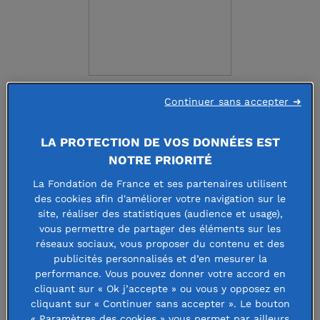
Continuer sans accepter ➜
FONDS FRANCOIS
PERROUX
LA PROTECTION DE VOS DONNÉES EST
NOTRE PRIORITÉ
La Fondation de France et ses partenaires utilisent
Faire un don à cette fondation
des cookies afin d'améliorer votre navigation sur le
site, réaliser des statistiques (audience et usage),
vous permettre de partager des éléments sur les
réseaux sociaux, vous proposer du contenu et des
publicités personnalisés et d’en mesurer la
Le Fonds François Perroux a pour
performance. Vous pouvez donner votre accord en
cliquant sur « Ok j’accepte » ou vous y opposez en
mission de promouvoir l’œuvre de cet
cliquant sur « Continuer sans accepter ». Le bouton
« Paramètres des cookies » vous permet par ailleurs