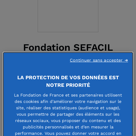
Fondation SEFACIL
Continuer sans accepter ➜
http://www.sefacil.com
LA PROTECTION DE VOS DONNÉES EST
Faire un don à cette fondation
NOTRE PRIORITÉ
La Fondation de France et ses partenaires utilisent
des cookies afin d'améliorer votre navigation sur le
site, réaliser des statistiques (audience et usage),
La Fondation SEFACIL promeut la
vous permettre de partager des éléments sur les
réseaux sociaux, vous proposer du contenu et des
recherche et les projets pédagogiques
publicités personnalisés et d’en mesurer la
performance. Vous pouvez donner votre accord en
innovants dans le domaine de la