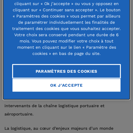
cliquant sur « Ok j’accepte » ou vous y opposez en
logistique internationale, et favorise
cliquant sur « Continuer sans accepter ». Le bouton
« Paramètres des cookies » vous permet par ailleurs
les échanges entre le monde
de paramétrer individuellement les finalités de
traitement des cookies que vous souhaitez accepter.
professionnel et le monde
Votre choix sera conservé pendant une durée de 6
universitaire sur ces questions.
mois. Vous pouvez modifier votre choix à tout
moment en cliquant sur le lien « Paramètre des
cookies » en bas de page du site.
La Fondation SEFACIL, créée en 2009 sous l’égide de la
Fondation de France, est l’outil de mécénat initié par deux
PARAMÈTRES DES COOKIES
acteurs spécialistes des enjeux logistiques, basés au Havre
: l’Institut Supérieur d’Etudes Logistiques (au sein de
OK J'ACCEPTE
l’Université du Havre) et la SOGET, société spécialisée dans
l’optimisation informatique des processus entre tous les
intervenants de la chaîne logistique portuaire et
aéroportuaire.
La logistique, au cœur d’enjeux majeurs d’un monde