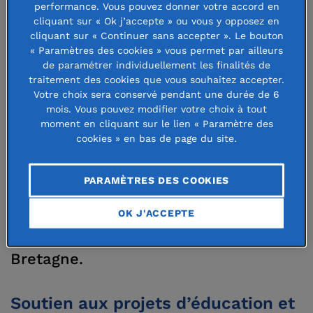
performance. Vous pouvez donner votre accord en
l’insertion dans la vie professionnelle,
cliquant sur « Ok j’accepte » ou vous y opposez en
cliquant sur « Continuer sans accepter ». Le bouton
lutter contre l’exclusion, les
« Paramètres des cookies » vous permet par ailleurs
discriminations et la grande précarité,
de paramétrer individuellement les finalités de
traitement des cookies que vous souhaitez accepter.
aider les personnes dans les
Votre choix sera conservé pendant une durée de 6
mois. Vous pouvez modifier votre choix à tout
situations d’urgence, agir pour un
moment en cliquant sur le lien « Paramètre des
environnement durable afin de
cookies » en bas de page du site.
répondre aux enjeux du changement
PARAMÈTRES DES COOKIES
climatique. Elle intervient pour
soutenir les initiatives développées
OK J'ACCEPTE
dans les régions Pays de la Loire et
Bretagne.
Soutien aux projets d’éducation et