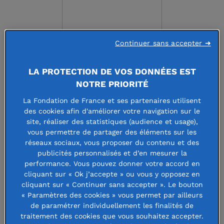
Continuer sans accepter ➜
LA PROTECTION DE VOS DONNÉES EST
FONDATION POUR LES
NOTRE PRIORITÉ
MUSEES DE FRANCE
La Fondation de France et ses partenaires utilisent
des cookies afin d'améliorer votre navigation sur le
site, réaliser des statistiques (audience et usage),
vous permettre de partager des éléments sur les
Faire un don à cette fondation
réseaux sociaux, vous proposer du contenu et des
publicités personnalisés et d’en mesurer la
performance. Vous pouvez donner votre accord en
cliquant sur « Ok j’accepte » ou vous y opposez en
cliquant sur « Continuer sans accepter ». Le bouton
La Fondation pour les Musées de
« Paramètres des cookies » vous permet par ailleurs
de paramétrer individuellement les finalités de
France a été créée en novembre 2019
traitement des cookies que vous souhaitez accepter.