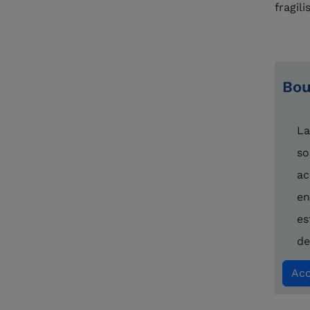
fragili
Bou
La
so
ac
en
es
de