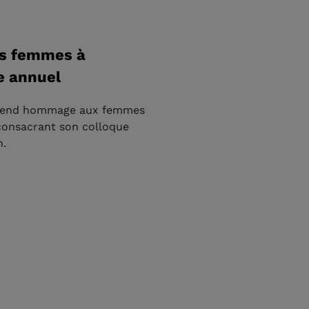
es femmes à
e annuel
e rend hommage aux femmes
 consacrant son colloque
n.