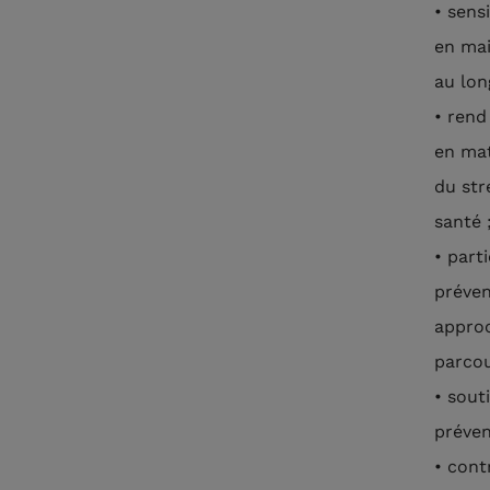
• sens
en mai
au long
• rend
en mat
du str
santé 
• part
préven
approc
parcou
• sout
préven
• cont