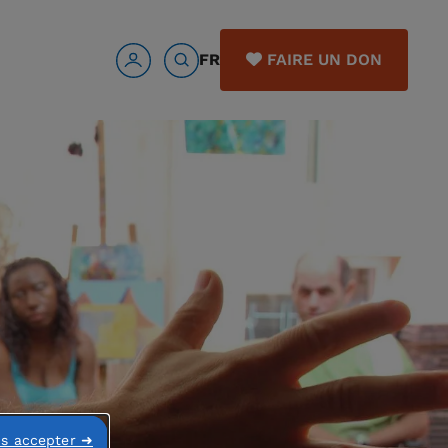
FR
FAIRE UN DON
ns accepter ➜