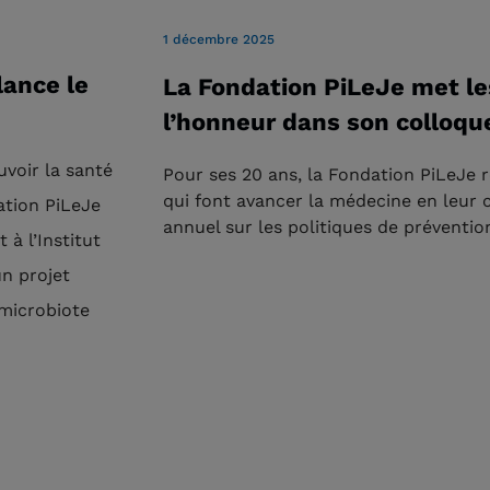
1 décembre 2025
lance le
La Fondation PiLeJe met l
l’honneur dans son colloqu
voir la santé
Pour ses 20 ans, la Fondation PiLeJ
qui font avancer la médecine en leur
ation PiLeJe
annuel sur les politiques de préventio
t à l’Institut
un projet
 microbiote