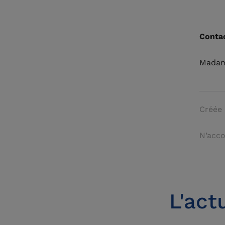
Conta
Madam
Créée 
N’acco
L'act