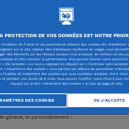
ation Pileje
A PROTECTION DE VOS DONNÉES EST NOTRE PRIOR
w.fondation-pileje.com/
 Fondation de France et ses partenaires utilisent des cookies afin d'améliorer 
vigation sur le site, réaliser des statistiques (audience et usage), vous permett
ager des éléments sur les réseaux sociaux, vous proposer du contenu et des pu
nnalisés et d’en mesurer la performance. Vous pouvez donner votre accord en 
r « Ok j’accepte » ou vous y opposez en cliquant sur « Continuer sans accepter 
n « Paramètres des cookies » vous permet par ailleurs de paramétrer individu
ondation Pileje promeut la santé durable
es finalités de traitement des cookies que vous souhaitez accepter. Votre choix
rvé pendant une durée de 6 mois. Vous pouvez modifier votre choix à tout m
actions de sensibilisation, d'information 
cliquant sur le lien « Paramètre des cookies » en bas de page du site.
exion auprès du plus grand nombre.
RAMÈTRES DES COOKIES
OK J'ACCEPTE
dation promeut la santé durable, dans un but non lucrati
rêt général, et particulièrement :