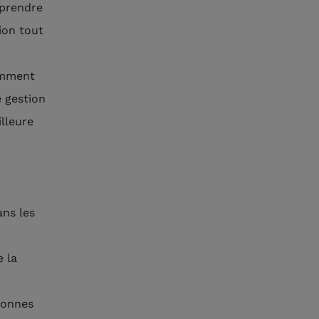
 prendre
ion tout
tamment
e gestion
illeure
ns les
e la
rsonnes