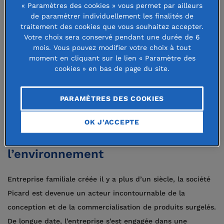
favoriser toutes les formes d’insertion
« Paramètres des cookies » vous permet par ailleurs
de paramétrer individuellement les finalités de
professionnelle en lien avec
traitement des cookies que vous souhaitez accepter.
l’alimentation et le développement
Votre choix sera conservé pendant une durée de 6
mois. Vous pouvez modifier votre choix à tout
des pratiques en faveur de nouveaux
moment en cliquant sur le lien « Paramètre des
cookies » en bas de page du site.
modes de production agricole
écologique.
PARAMÈTRES DES COOKIES
Une alimentation plus solidaire et
OK J'ACCEPTE
plus respectueuse de
l’environnement
Entreprise familiale créée il y a plus d’un siècle, la société
Picard est devenue un acteur incontournable de la
conception et de la commercialisation de produits surgelés.
De longue date, l’entreprise s’est engagée dans une