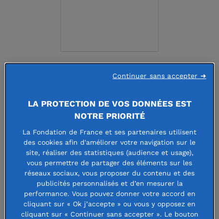
Fondation Picard
Continuer sans accepter ➜
19 PLACE DE LA RESISTANCE BP324 - 92446 ISSY-LES-
LA PROTECTION DE VOS DONNÉES EST
MOULINEAUX CEDEX - FRANCE
NOTRE PRIORITÉ
https://www.picard.fr/la-fondation-picard.html
La Fondation de France et ses partenaires utilisent
des cookies afin d'améliorer votre navigation sur le
site, réaliser des statistiques (audience et usage),
Faire un don à cette fondation
vous permettre de partager des éléments sur les
réseaux sociaux, vous proposer du contenu et des
publicités personnalisés et d’en mesurer la
performance. Vous pouvez donner votre accord en
La Fondation Picard s’engage pour
cliquant sur « Ok j’accepte » ou vous y opposez en
cliquant sur « Continuer sans accepter ». Le bouton