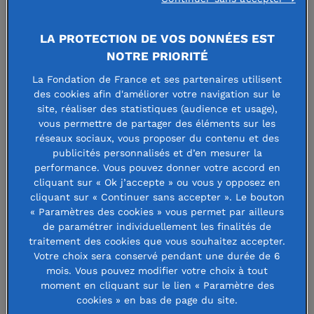
LA PROTECTION DE VOS DONNÉES EST
NOTRE PRIORITÉ
La Fondation de France et ses partenaires utilisent
des cookies afin d'améliorer votre navigation sur le
FONDATION MULTIPLE
site, réaliser des statistiques (audience et usage),
vous permettre de partager des éléments sur les
SYSTEMS ATROPHY
réseaux sociaux, vous proposer du contenu et des
publicités personnalisés et d’en mesurer la
performance. Vous pouvez donner votre accord en
cliquant sur « Ok j’accepte » ou vous y opposez en
Faire un don à cette fondation
cliquant sur « Continuer sans accepter ». Le bouton
« Paramètres des cookies » vous permet par ailleurs
de paramétrer individuellement les finalités de
traitement des cookies que vous souhaitez accepter.
Votre choix sera conservé pendant une durée de 6
Finance des projets relatifs à
mois. Vous pouvez modifier votre choix à tout
moment en cliquant sur le lien « Paramètre des
l'atrophie multisystématisée (MSA),
cookies » en bas de page du site.