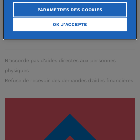
personnes âgées. Agit dans le cadre
PARAMÈTRES DES COOKIES
des programmes de la Fondation de
France.
OK J'ACCEPTE
N’accorde pas d’aides directes aux personnes
physiques
Refuse de recevoir des demandes d’aides financières