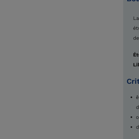
La
ét
de
Ét
Li
Cri
ê
d
o
d