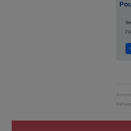
Pou
Se
l’
Accord
Refuse