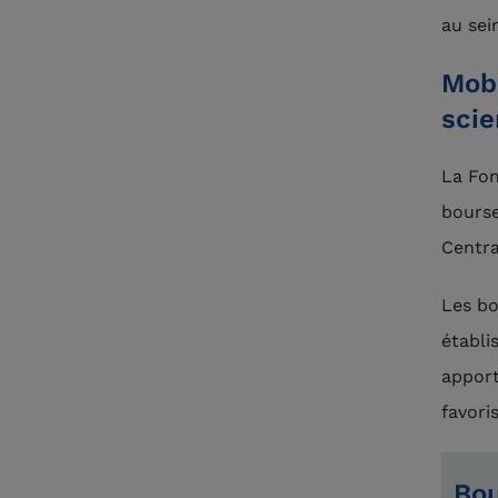
au sei
Mobi
scie
La Fon
bourse
Centra
Les bo
établi
apport
favori
Bo