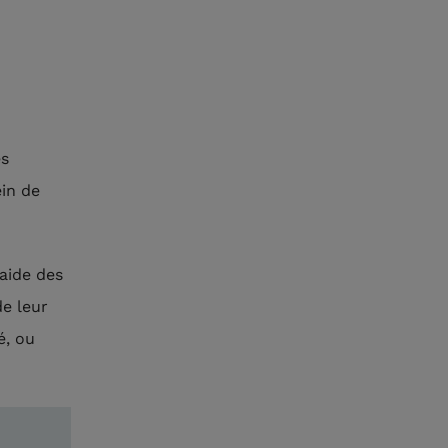
es
ein de
’aide des
de leur
é, ou