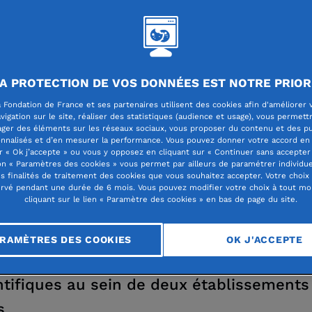
DATION MICHEL QUESNO
A PROTECTION DE VOS DONNÉES EST NOTRE PRIOR
 Fondation de France et ses partenaires utilisent des cookies afin d'améliorer 
vigation sur le site, réaliser des statistiques (audience et usage), vous permett
ager des éléments sur les réseaux sociaux, vous proposer du contenu et des pu
nnalisés et d’en mesurer la performance. Vous pouvez donner votre accord en 
r « Ok j’accepte » ou vous y opposez en cliquant sur « Continuer sans accepter 
n « Paramètres des cookies » vous permet par ailleurs de paramétrer individu
es finalités de traitement des cookies que vous souhaitez accepter. Votre choix
ondation Michel Quesnoy intervient dans 
rvé pendant une durée de 6 mois. Vous pouvez modifier votre choix à tout m
cliquant sur le lien « Paramètre des cookies » en bas de page du site.
p de l’enseignement supérieur. Elle agit
iculièrement en remettant bourses et pri
RAMÈTRES DES COOKIES
OK J'ACCEPTE
étudiants engagés dans des filières
ntifiques au sein de deux établissements
s.