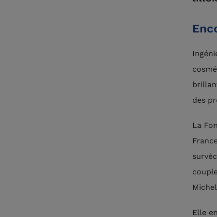
Enco
Ingéni
cosmét
brilla
des pr
La Fon
France
survéc
couple
Michel
Elle e