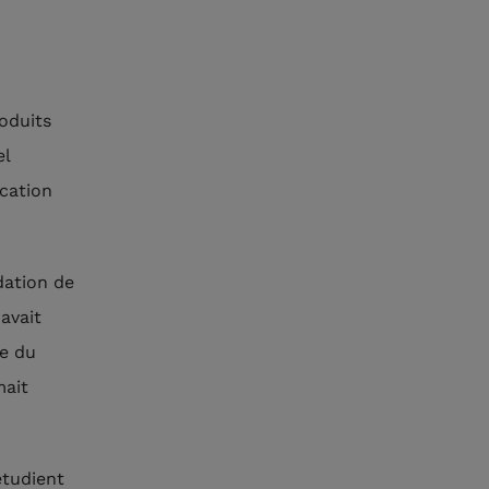
oduits
el
cation
dation de
avait
ne du
mait
étudient