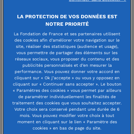
LA PROTECTION DE VOS DONNÉES EST
NOTRE PRIORITÉ
La Fondation de France et ses partenaires utilisent
des cookies afin d'améliorer votre navigation sur le
FONDATION MARIE-
site, réaliser des statistiques (audience et usage),
vous permettre de partager des éléments sur les
FRANÇOISE BERNOT
réseaux sociaux, vous proposer du contenu et des
publicités personnalisés et d’en mesurer la
performance. Vous pouvez donner votre accord en
cliquant sur « Ok j’accepte » ou vous y opposez en
Faire un don à cette fondation
cliquant sur « Continuer sans accepter ». Le bouton
« Paramètres des cookies » vous permet par ailleurs
de paramétrer individuellement les finalités de
traitement des cookies que vous souhaitez accepter.
Votre choix sera conservé pendant une durée de 6
Vient en aide, tant au point de vue
mois. Vous pouvez modifier votre choix à tout
moment en cliquant sur le lien « Paramètre des
moral qu'au point de vue physique,
cookies » en bas de page du site.