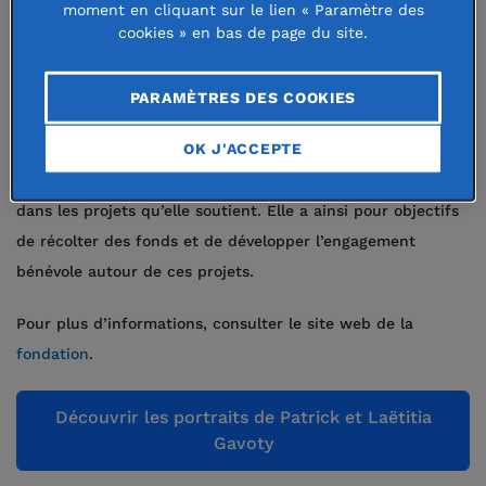
Santé
moment en cliquant sur le lien « Paramètre des
cookies » en bas de page du site.
Éducation/Jeunesse
Lien social
PARAMÈTRES DES COOKIES
Elle se veut une fondation elle-même innovante, offrant
OK J'ACCEPTE
non seulement une aide financière mais cherchant
également à faciliter l’implication du plus grand nombre
dans les projets qu’elle soutient. Elle a ainsi pour objectifs
de récolter des fonds et de développer l’engagement
bénévole autour de ces projets.
Pour plus d’informations, consulter le site web de la
fondation
.
Découvrir les portraits de Patrick et Laëtitia
Gavoty