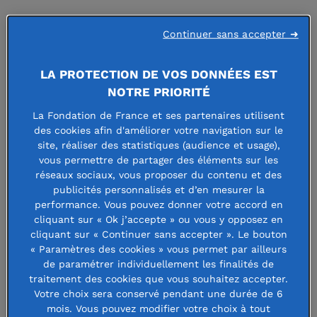
FONDATION MAINTENANT
Continuer sans accepter ➜
http://www.fondationmaintenant.com
LA PROTECTION DE VOS DONNÉES EST
NOTRE PRIORITÉ
Faire un don à cette fondation
La Fondation de France et ses partenaires utilisent
des cookies afin d'améliorer votre navigation sur le
site, réaliser des statistiques (audience et usage),
vous permettre de partager des éléments sur les
réseaux sociaux, vous proposer du contenu et des
Créée en 2018, abritée par la
publicités personnalisés et d’en mesurer la
performance. Vous pouvez donner votre accord en
Fondation de France, la Fondation
cliquant sur « Ok j’accepte » ou vous y opposez en
Maintenant a pour vocation de
cliquant sur « Continuer sans accepter ». Le bouton
« Paramètres des cookies » vous permet par ailleurs
soutenir des projets innovants
de paramétrer individuellement les finalités de
traitement des cookies que vous souhaitez accepter.
d’intérêt général dans 3 domaines :
Votre choix sera conservé pendant une durée de 6
mois. Vous pouvez modifier votre choix à tout