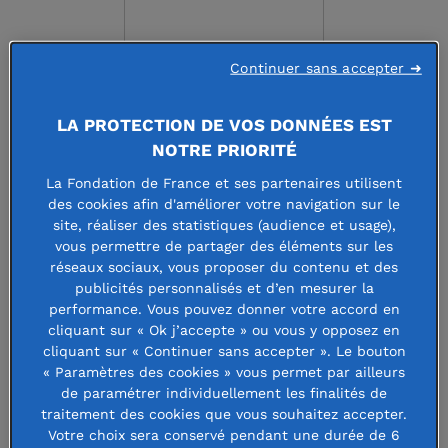
Continuer sans accepter ➜
LA PROTECTION DE VOS DONNÉES EST
FONDATION LE
NOTRE PRIORITÉ
La Fondation de France et ses partenaires utilisent
MASCARET
des cookies afin d'améliorer votre navigation sur le
site, réaliser des statistiques (audience et usage),
vous permettre de partager des éléments sur les
réseaux sociaux, vous proposer du contenu et des
Faire un don à cette fondation
publicités personnalisés et d’en mesurer la
performance. Vous pouvez donner votre accord en
cliquant sur « Ok j’accepte » ou vous y opposez en
cliquant sur « Continuer sans accepter ». Le bouton
« Paramètres des cookies » vous permet par ailleurs
La Fondation Le Mascaret, fondée par
de paramétrer individuellement les finalités de
des particuliers, intervient dans
traitement des cookies que vous souhaitez accepter.
Votre choix sera conservé pendant une durée de 6