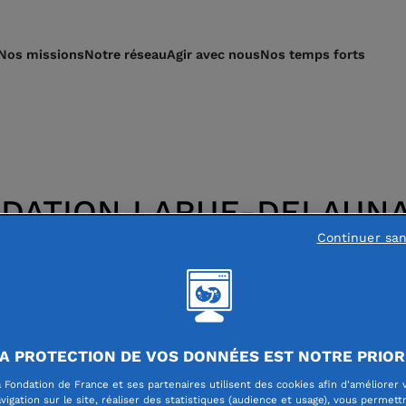
Nos missions
Notre réseau
Agir avec nous
Nos temps forts
DATION LARUE-DELAUN
Continuer sa
A PROTECTION DE VOS DONNÉES EST NOTRE PRIOR
ondation Larue-Delaunay a pour objectifs
 Fondation de France et ses partenaires utilisent des cookies afin d'améliorer 
enir de jeunes chercheurs en cancérologi
vigation sur le site, réaliser des statistiques (audience et usage), vous permett