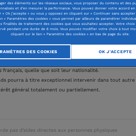
ager des éléments sur les réseaux sociaux, vous proposer du contenu et des pu
iologie.
nnalisés et d’en mesurer la performance. Vous pouvez donner votre accord en 
r « Ok j’accepte » ou vous y opposez en cliquant sur « Continuer sans accepter 
n « Paramètres des cookies » vous permet par ailleurs de paramétrer individu
dation Larue-Delaunay a pour vocation de soutenir, par
es finalités de traitement des cookies que vous souhaitez accepter. Votre choix
rvé pendant une durée de 6 mois. Vous pouvez modifier votre choix à tout m
ibution de bourses, les meilleurs projets de jeunes cherch
cliquant sur le lien « Paramètre des cookies » en bas de page du site.
t-doctorants de moins de 35 ans sur le cancer et les mal
vasculaires. Ces chercheurs et post-doctorants devront 
RAMÈTRES DES COOKIES
OK J'ACCEPTE
echerche au sein de laboratoires ou instituts de recherch
s français, quelle que soit leur nationalité.
ds pourra à titre exceptionnel intervenir dans tout autr
ntérêt général totalement ou partiellement.
rde pas d’aides directes aux personnes physiques