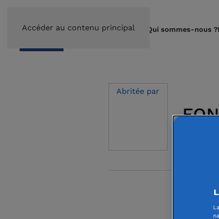
Accéder au contenu principal
Qui sommes-nous ?
Abritée par
FON
L
La F
La
sout
na