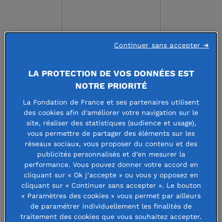
Continuer sans accepter ➜
Fondation Jacqueline De
LA PROTECTION DE VOS DONNÉES EST
NOTRE PRIORITÉ
Romilly
La Fondation de France et ses partenaires utilisent
des cookies afin d'améliorer votre navigation sur le
site, réaliser des statistiques (audience et usage),
vous permettre de partager des éléments sur les
Faire un don à cette fondation
réseaux sociaux, vous proposer du contenu et des
publicités personnalisés et d’en mesurer la
performance. Vous pouvez donner votre accord en
cliquant sur « Ok j’accepte » ou vous y opposez en
cliquant sur « Continuer sans accepter ». Le bouton
La Fondation Jacqueline de Romilly,
« Paramètres des cookies » vous permet par ailleurs
créée par legs par Madame
de paramétrer individuellement les finalités de
traitement des cookies que vous souhaitez accepter.