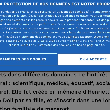
A PROTECTION DE VOS DONNÉES EST NOTRE PRIOR
 Fondation de France et ses partenaires utilisent des cookies afin d'améliorer 
vigation sur le site, réaliser des statistiques (audience et usage), vous permett
DATION HENRIETTE-ANN
ager des éléments sur les réseaux sociaux, vous proposer du contenu et des pu
nnalisés et d’en mesurer la performance. Vous pouvez donner votre accord en 
L
r « Ok j’accepte » ou vous y opposez en cliquant sur « Continuer sans accepter 
n « Paramètres des cookies » vous permet par ailleurs de paramétrer individu
es finalités de traitement des cookies que vous souhaitez accepter. Votre choix
rvé pendant une durée de 6 mois. Vous pouvez modifier votre choix à tout m
cliquant sur le lien « Paramètre des cookies » en bas de page du site.
RAMÈTRES DES COOKIES
OK J'ACCEPTE
ondation Henriette-Anne Doll soutient de
ets dans différents domaines de l'intérêt
ral : scientifique, médical, éducatif, socia
urel. Elle fut créée en mémoire d'Henriett
 Doll par sa fille, et s'inscrit dans une l
ition familiale de mécénat.