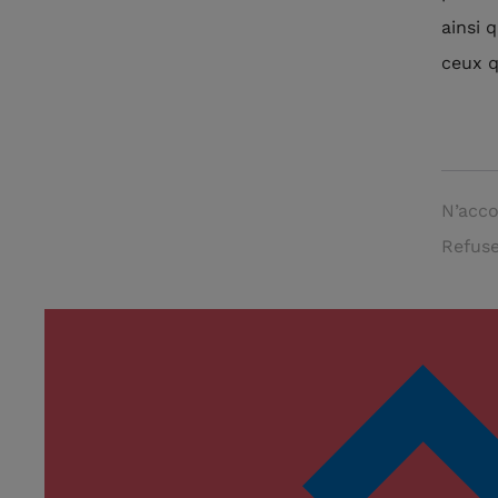
ainsi 
ceux q
N’acco
Refuse