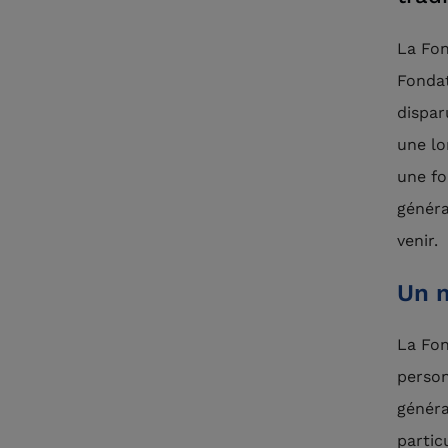
La Fon
Fondat
dispar
une lo
une fo
généra
venir.
Un m
La Fon
person
généra
partic