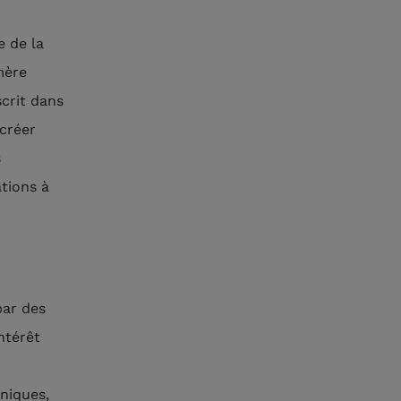
e de la
mère
crit dans
 créer
s
tions à
par des
ntérêt
niques,