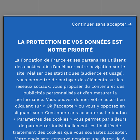
Continuer sans accepter ➜
LA PROTECTION DE VOS DONNÉES EST
FONDATION HENRI
NOTRE PRIORITÉ
MEILLÈRE
La Fondation de France et ses partenaires utilisent
des cookies afin d'améliorer votre navigation sur le
site, réaliser des statistiques (audience et usage),
vous permettre de partager des éléments sur les
réseaux sociaux, vous proposer du contenu et des
Faire un don à cette fondation
publicités personnalisés et d’en mesurer la
performance. Vous pouvez donner votre accord en
cliquant sur « Ok j’accepte » ou vous y opposez en
cliquant sur « Continuer sans accepter ». Le bouton
La Fondation Henri Meillere est
« Paramètres des cookies » vous permet par ailleurs
de paramétrer individuellement les finalités de
dédiée à l’éducation et l’instruction
traitement des cookies que vous souhaitez accepter.
Votre choix sera conservé pendant une durée de 6