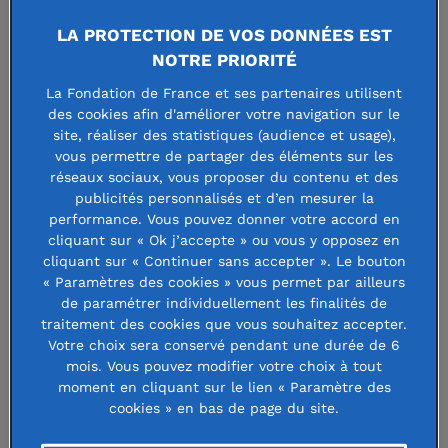
LA PROTECTION DE VOS DONNÉES EST
NOTRE PRIORITÉ
La Fondation de France et ses partenaires utilisent
des cookies afin d'améliorer votre navigation sur le
site, réaliser des statistiques (audience et usage),
FONDATION GILBERTE
vous permettre de partager des éléments sur les
réseaux sociaux, vous proposer du contenu et des
DAYON
publicités personnalisés et d’en mesurer la
performance. Vous pouvez donner votre accord en
cliquant sur « Ok j’accepte » ou vous y opposez en
cliquant sur « Continuer sans accepter ». Le bouton
Faire un don à cette fondation
« Paramètres des cookies » vous permet par ailleurs
de paramétrer individuellement les finalités de
traitement des cookies que vous souhaitez accepter.
Votre choix sera conservé pendant une durée de 6
mois. Vous pouvez modifier votre choix à tout
Attribue une ou plusieurs bourses à
moment en cliquant sur le lien « Paramètre des
cookies » en bas de page du site.
des élèves de l'école militaire de