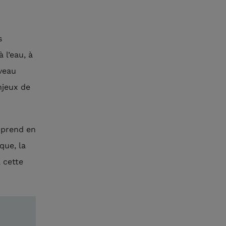
s
 l’eau, à
iveau
njeux de
 prend en
que, la
 cette