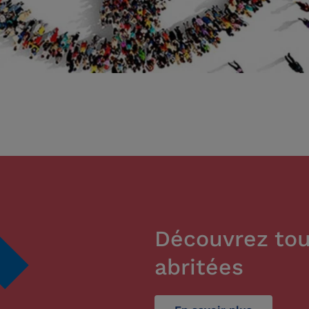
Découvrez tou
abritées