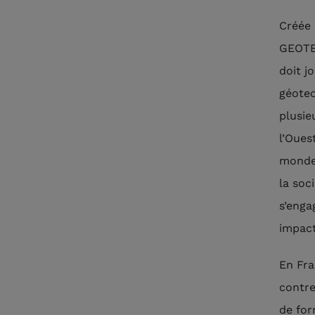
Créée 
GEOTEC
doit j
géotec
plusie
l’Oues
monde 
la soc
s’enga
impact
En Fra
contre
de for