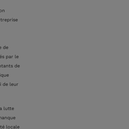
ion
treprise
e de
és par le
ntants de
ique
i de leur
a lutte
 manque
té locale