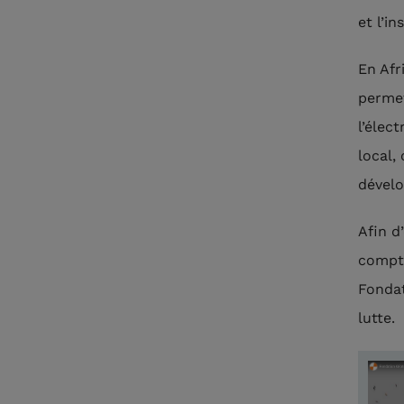
et l’i
En Afr
permet
l’élec
local,
dévelo
Afin d
compte
Fondat
lutte.