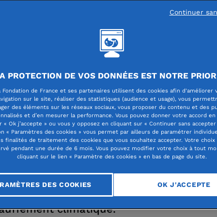
Continuer sa
DATION GEOTEC
A PROTECTION DE VOS DONNÉES EST NOTRE PRIOR
ondation GEOTEC a pour vocation de sout
 Fondation de France et ses partenaires utilisent des cookies afin d'améliorer 
vigation sur le site, réaliser des statistiques (audience et usage), vous permett
actions d’associations reconnues d’utilité
ager des éléments sur les réseaux sociaux, vous proposer du contenu et des pu
nnalisés et d’en mesurer la performance. Vous pouvez donner votre accord en 
ique en finançant des projets ayant co
r « Ok j’accepte » ou vous y opposez en cliquant sur « Continuer sans accepter 
n « Paramètres des cookies » vous permet par ailleurs de paramétrer individu
ctifs principaux d’aider les personnes en
es finalités de traitement des cookies que vous souhaitez accepter. Votre choix
rvé pendant une durée de 6 mois. Vous pouvez modifier votre choix à tout m
iculté en vue d’une meilleure insertion da
cliquant sur le lien « Paramètre des cookies » en bas de page du site.
été, d’aider les populations défavorisées 
RAMÈTRES DES COOKIES
OK J'ACCEPTE
que de l’Ouest et de lutter contre le
auffement climatique.