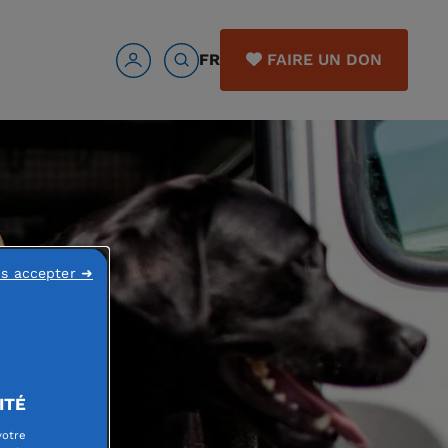
FR
FAIRE UN DON
ns accepter ➜
ITÉ
votre