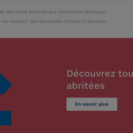
e des aides directes aux personnes physiques
 de recevoir des demandes d’aides financières
Découvrez tou
abritées
En savoir plus