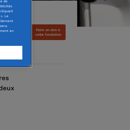
re de
blicités
cliquant
». Le
ellement
 sera
Faire un don à
oment en
cette fondation
res
 deux