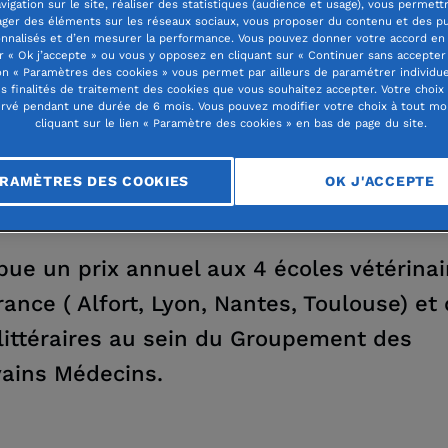
vigation sur le site, réaliser des statistiques (audience et usage), vous permett
ager des éléments sur les réseaux sociaux, vous proposer du contenu et des pu
nnalisés et d’en mesurer la performance. Vous pouvez donner votre accord en 
r « Ok j’accepte » ou vous y opposez en cliquant sur « Continuer sans accepter 
n « Paramètres des cookies » vous permet par ailleurs de paramétrer individu
DATION FERNAND MÉRY
es finalités de traitement des cookies que vous souhaitez accepter. Votre choix
rvé pendant une durée de 6 mois. Vous pouvez modifier votre choix à tout m
cliquant sur le lien « Paramètre des cookies » en bas de page du site.
E HOCHE - 75008 PARIS - FRANCE
RAMÈTRES DES COOKIES
OK J'ACCEPTE
ibue un prix annuel aux 4 écoles vétérinai
rance ( Alfort, Lyon, Nantes, Toulouse) et
 littéraires au sein du Groupement des
vains Médecins.