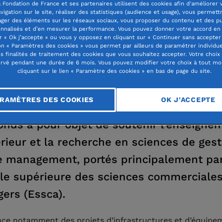
 Fondation de France et ses partenaires utilisent des cookies afin d'améliorer 
vigation sur le site, réaliser des statistiques (audience et usage), vous permett
ager des éléments sur les réseaux sociaux, vous proposer du contenu et des pu
nnalisés et d’en mesurer la performance. Vous pouvez donner votre accord en 
DATION ESSCA
r « Ok j’accepte » ou vous y opposez en cliquant sur « Continuer sans accepter 
n « Paramètres des cookies » vous permet par ailleurs de paramétrer individu
es finalités de traitement des cookies que vous souhaitez accepter. Votre choix
rvé pendant une durée de 6 mois. Vous pouvez modifier votre choix à tout m
E HOCHE - 75008 PARIS CS 30001 - FRANCE
cliquant sur le lien « Paramètre des cookies » en bas de page du site.
RAMÈTRES DES COOKIES
OK J'ACCEPTE
onds a pour objet de soutenir l’enseigne
rieur et la recherche en sciences de gest
e management, portés principalement pa
ole supérieure des sciences commerciale
gers (Essca).
ance notamment des projets d’infrastructures et d’équipe