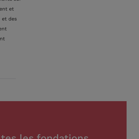
ent et
 et des
ent
ent
tes les fondations