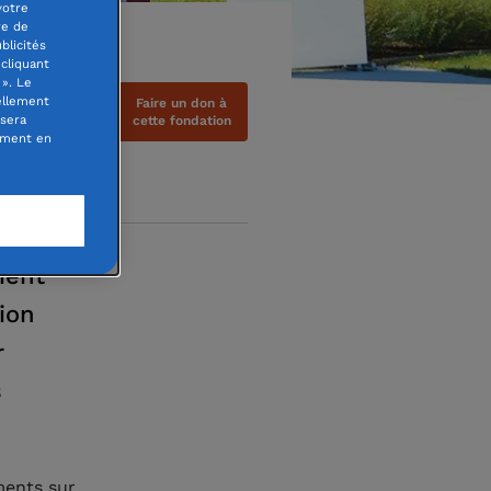
votre
re de
blicités
cliquant
». Le
ellement
Faire un don à
 sera
cette fondation
oment en
ment
ion
r
s
ments sur