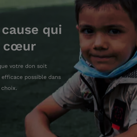
 cause qui
à cœur
ue votre don soit
s efficace possible dans
 choix.