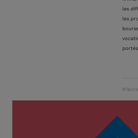
les di
les pr
bourse
vocati
portés
N’acco