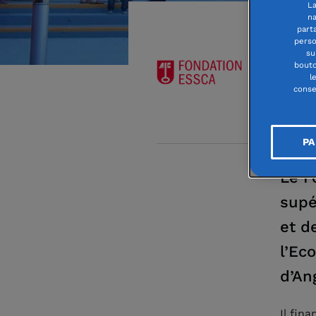
La
na
part
perso
FON
su
bouto
l
conse
40 AVENU
PA
Le F
supé
et d
l’Ec
d’An
Il fin