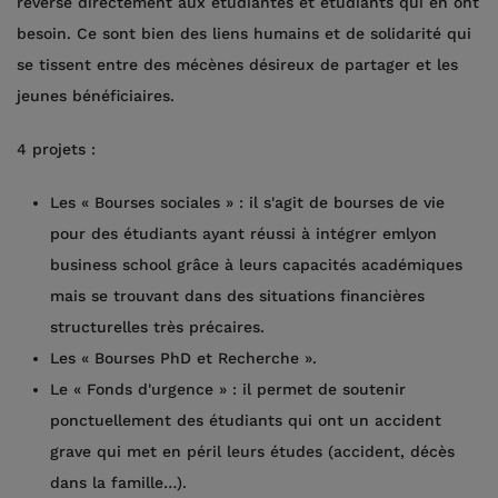
reversé directement aux étudiantes et étudiants qui en ont
besoin. Ce sont bien des liens humains et de solidarité qui
se tissent entre des mécènes désireux de partager et les
jeunes bénéficiaires.
4 projets :
Les « Bourses sociales » : il s'agit de bourses de vie
pour des étudiants ayant réussi à intégrer emlyon
business school grâce à leurs capacités académiques
mais se trouvant dans des situations financières
structurelles très précaires.
Les « Bourses PhD et Recherche ».
Le « Fonds d'urgence » : il permet de soutenir
ponctuellement des étudiants qui ont un accident
grave qui met en péril leurs études (accident, décès
dans la famille…).