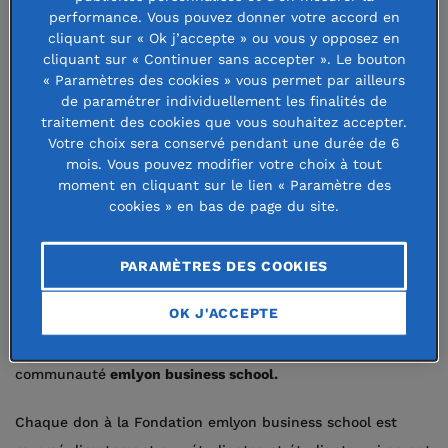
Fondation emlyon business school,
performance. Vous pouvez donner votre accord en
abritée par la Fondation de France,
cliquant sur « Ok j’accepte » ou vous y opposez en
cliquant sur « Continuer sans accepter ». Le bouton
soutient des projets visant à former
« Paramètres des cookies » vous permet par ailleurs
de paramétrer individuellement les finalités de
des managers éclairés, développer
traitement des cookies que vous souhaitez accepter.
l'esprit entrepreneurial et favoriser
Votre choix sera conservé pendant une durée de 6
mois. Vous pouvez modifier votre choix à tout
l'ouverture sociale, dans un
moment en cliquant sur le lien « Paramètre des
cookies » en bas de page du site.
environnement international.
Dans le cadre du plan stratégique « Confluences 2025 » de
PARAMÈTRES DES COOKIES
l'école, la fondation devient un outil et un levier essentiel
OK J'ACCEPTE
pour affirmer la politique sociale d'emlyon, accroitre
l'engagement des mécènes et alumni et vivifier la
communauté
emlyon business school.
Chaque don à la Fondation emlyon business school est