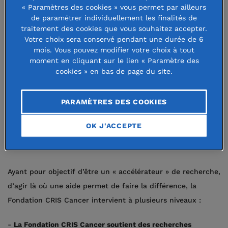
« Paramètres des cookies » vous permet par ailleurs
cliniques, octroi de bourses… La
de paramétrer individuellement les finalités de
traitement des cookies que vous souhaitez accepter.
Fondation CRIS CANCER cherche à
Votre choix sera conservé pendant une durée de 6
mois. Vous pouvez modifier votre choix à tout
accélérer la recherche et à raccourcir
moment en cliquant sur le lien « Paramètre des
le délai d’accession à des solutions
cookies » en bas de page du site.
innovantes dans le domaine du
PARAMÈTRES DES COOKIES
cancer.
OK J'ACCEPTE
La Fondation CRIS Cancer est entièrement dédiée au
financement de recherches destinées à vaincre le cancer.
Ayant pour objectif d’être un « accélérateur » de recherche,
d’agir là où une aide permet de faire la différence, la
Fondation CRIS Cancer intervient à plusieurs niveaux :
-
La Fondation CRIS Cancer soutient des recherches