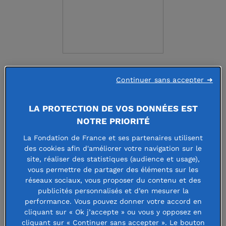
FONDATION CRIS CANCER
Continuer sans accepter ➜
LA PROTECTION DE VOS DONNÉES EST
Faire un don à cette fondation
NOTRE PRIORITÉ
La Fondation de France et ses partenaires utilisent
des cookies afin d'améliorer votre navigation sur le
site, réaliser des statistiques (audience et usage),
vous permettre de partager des éléments sur les
La Fondation CRIS CANCER soutient
réseaux sociaux, vous proposer du contenu et des
la lutte contre le cancer, par
publicités personnalisés et d’en mesurer la
performance. Vous pouvez donner votre accord en
différents axes d’actions :
cliquant sur « Ok j’accepte » ou vous y opposez en
cliquant sur « Continuer sans accepter ». Le bouton
financement de recherches, d’essais