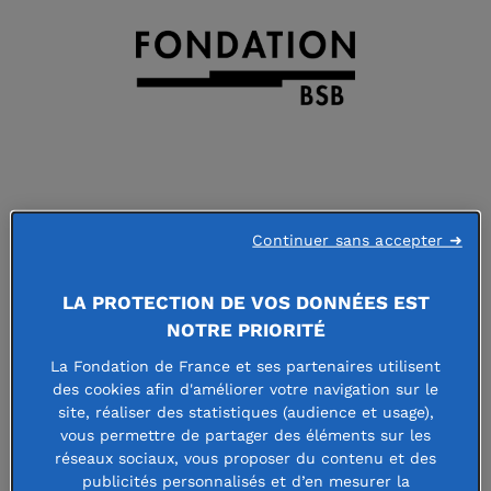
FONDATION BSB
Continuer sans accepter ➜
29 RUE SAMBIN - 21000 DIJON - FRANCE
LA PROTECTION DE VOS DONNÉES EST
https://fondation.bsb-education.com/
NOTRE PRIORITÉ
La Fondation de France et ses partenaires utilisent
Faire un don à cette fondation
des cookies afin d'améliorer votre navigation sur le
site, réaliser des statistiques (audience et usage),
vous permettre de partager des éléments sur les
réseaux sociaux, vous proposer du contenu et des
publicités personnalisés et d’en mesurer la