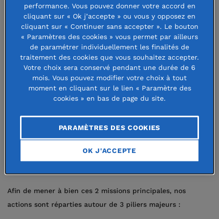
La Fondation BSB soutient la
performance. Vous pouvez donner votre accord en
cliquant sur « Ok j’accepte » ou vous y opposez en
stratégie d’ouverture sociale de
cliquant sur « Continuer sans accepter ». Le bouton
l'école de commerce de Dijon,
« Paramètres des cookies » vous permet par ailleurs
de paramétrer individuellement les finalités de
Burgundy School of Business. Elle
traitement des cookies que vous souhaitez accepter.
Votre choix sera conservé pendant une durée de 6
attribue notamment des bourses sur
mois. Vous pouvez modifier votre choix à tout
critères sociaux à des étudiants
moment en cliquant sur le lien « Paramètre des
cookies » en bas de page du site.
méritants.
PARAMÈTRES DES COOKIES
La Fondation BSB a pour mission :
OK J'ACCEPTE
d’accompagner et de soutenir ses étudiants ;
de participer au développement de BSB.
Afin de mener à bien ces 2 missions principales, nos
actions sont réparties autour de 3 piliers majeurs :