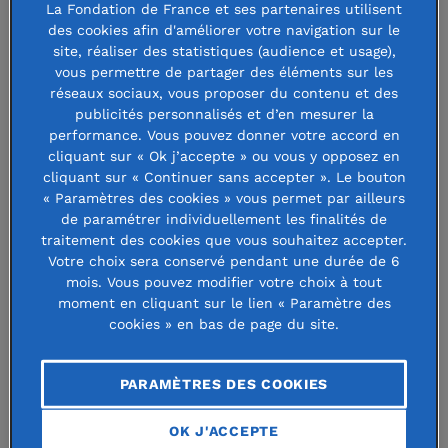
elle attribue des bourses aux
La Fondation de France et ses partenaires utilisent
des cookies afin d'améliorer votre navigation sur le
étudiants de l’Ecole IMT Nord Europe,
site, réaliser des statistiques (audience et usage),
apporte son soutien aux membres
vous permettre de partager des éléments sur les
réseaux sociaux, vous proposer du contenu et des
âgés de la Légion d’Honneur, et
publicités personnalisés et d’en mesurer la
performance. Vous pouvez donner votre accord en
soutient les programmes de solidarité
cliquant sur « Ok j’accepte » ou vous y opposez en
mis en œuvre par la Fondation de
cliquant sur « Continuer sans accepter ». Le bouton
« Paramètres des cookies » vous permet par ailleurs
France.
de paramétrer individuellement les finalités de
traitement des cookies que vous souhaitez accepter.
Votre choix sera conservé pendant une durée de 6
Bourse d’étude, assistance aux
mois. Vous pouvez modifier votre choix à tout
moment en cliquant sur le lien « Paramètre des
personnes âgées et action sociale
cookies » en bas de page du site.
N’ayant pas d’héritier direct, Raymond Queudot a fait le
PARAMÈTRES DES COOKIES
choix de léguer ses biens en vue de constituer une
fondation qui agirait au profit des causes de son choix.
OK J'ACCEPTE
C’est ainsi qu’a été créée la Fondation Bourse Queudot en