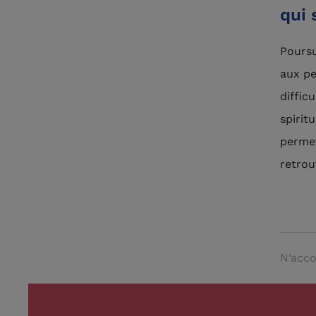
qui 
Poursu
aux pe
diffic
spirit
permet
retrou
N’acco