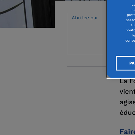
La
na
part
Abritée par
perso
su
FON
bouto
l
conse
PA
La F
vien
agis
éduc
Fair