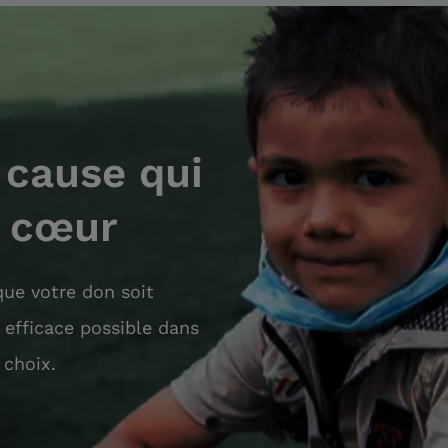
 cause qui
à cœur
ue votre don soit
s efficace possible dans
 choix.