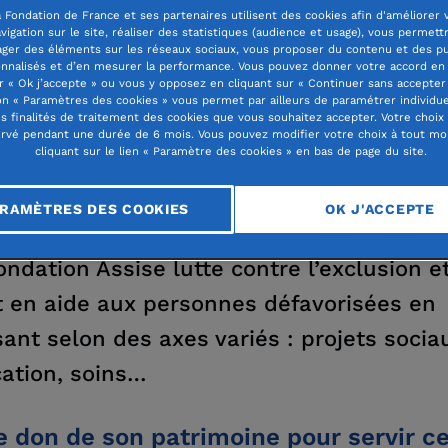
 Fondation de France et ses partenaires utilisent des cookies afin d'améliorer 
vigation sur le site, réaliser des statistiques (audience et usage), vous permett
ager des éléments sur les réseaux sociaux, vous proposer du contenu et des pu
nnalisés et d’en mesurer la performance. Vous pouvez donner votre accord en 
r « Ok j’accepte » ou vous y opposez en cliquant sur « Continuer sans accepter 
DATION ASSISE
n « Paramètres des cookies » vous permet par ailleurs de paramétrer individu
es finalités de traitement des cookies que vous souhaitez accepter. Votre choix
rvé pendant une durée de 6 mois. Vous pouvez modifier votre choix à tout m
cliquant sur le lien « Paramètre des cookies » en bas de page du site.
RAMÈTRES DES COOKIES
OK J'ACCEPTE
ondation Assise lutte contre l’exclusion e
t en aide aux personnes défavorisées en
sant selon des axes variés : projets socia
ation, soins…
e don de son patrimoine pour servir c