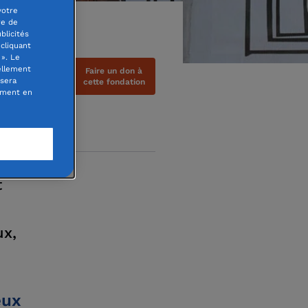
votre
re de
blicités
cliquant
». Le
ellement
Faire un don à
 sera
cette fondation
oment en
t
ux,
eux