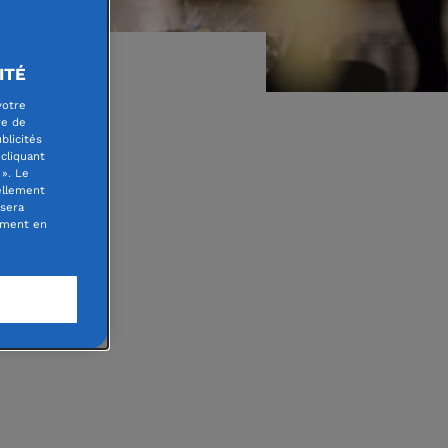
ITÉ
votre
re de
blicités
cliquant
». Le
ellement
ction
 sera
oment en
mes