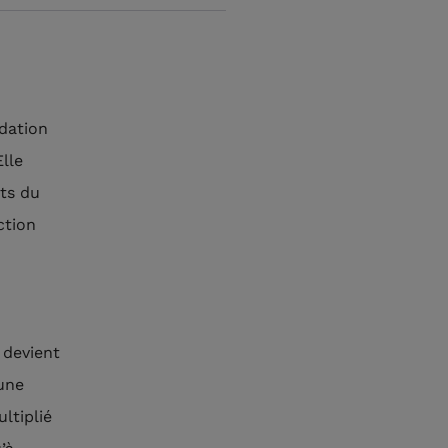
ndation
lle
ts du
ction
 devient
 une
ltiplié