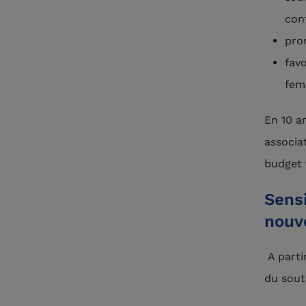
cont
pro
favo
fem
En 10 a
associa
budget 
Sensi
nouv
A parti
du sout