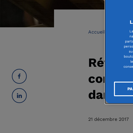
L
La
Accueil
|
L'actua
na
part
perso
su
bouto
Rétrosp
l
conse
contin
PA
dans l
21 décembre 2017