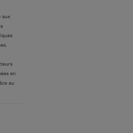
é aux
 a
tiques
es.
ateurs
sées en
râce au