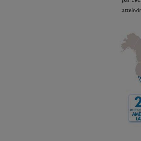
par deu
atteindr