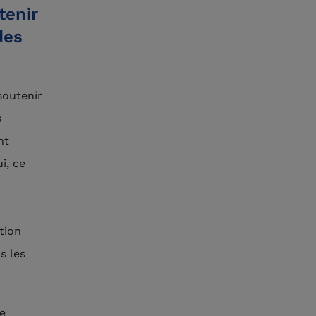
tenir
des
soutenir
s
nt
i, ce
tion
s les
te