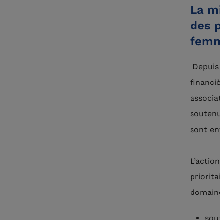
La mi
des p
fem
Depuis 
financi
associa
soutenu
sont en
L’action
priorit
domaine
sout