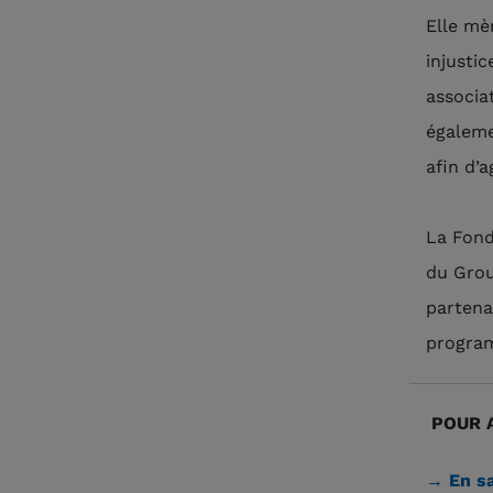
Elle mè
injusti
associa
égaleme
afin d’
La Fond
du Grou
partena
program
POUR A
→ En sa