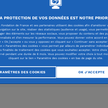
A PROTECTION DE VOS DONNÉES EST NOTRE PRIOR
 Fondation de France et ses partenaires utilisent des cookies afin d'améliorer 
lité des fondations abritées
vigation sur le site, réaliser des statistiques (audience et usage), vous permett
ager des éléments sur les réseaux sociaux, vous proposer du contenu et des pu
nnalisés et d’en mesurer la performance. Vous pouvez donner votre accord en 
r « Ok j’accepte » ou vous y opposez en cliquant sur « Continuer sans accepter 
n « Paramètres des cookies » vous permet par ailleurs de paramétrer individu
ective sur 10 ans d’a
es finalités de traitement des cookies que vous souhaitez accepter. Votre choix
rvé pendant une durée de 6 mois. Vous pouvez modifier votre choix à tout m
cliquant sur le lien « Paramètre des cookies » en bas de page du site.
ue en faveur des fem
RAMÈTRES DES COOKIES
OK J'ACCEPTE
e monde