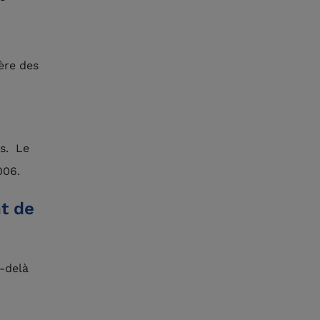
ière des
s. Le
006.
nt de
u-delà