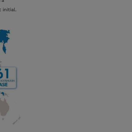
’à
initial.