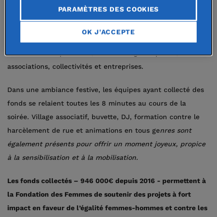
PARAMÈTRES DES COOKIES
Qu'est-ce que la nuit des relais ?
OK J'ACCEPTE
Une course de relais solidaire organisée par la Fondation
des Femmes depuis 2016, réunissant grand public,
associations, collectivités et entreprises.
Dans une ambiance festive, les équipes ayant collecté des
fonds se relaient toutes les 8 minutes au cours de la
soirée. Village associatif, buvette, DJ, formation contre le
harcèlement de rue et animations en tous ge
nres sont
également présents pour offrir un moment joyeux, propice
à la sensibilisation et à la mobilisation.
Les fonds collectés – 946 000€ depuis 2016 - permettent à
la Fondation des Femmes de soutenir des projets à fort
impact en faveur de l’égalité femmes-hommes et contre les