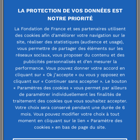
Le 4 juin, participez à
LA PROTECTION DE VOS DONNÉES EST
La Nuit des Relais de la
NOTRE PRIORITÉ
Fondation des Femmes à
La Fondation de France et ses partenaires utilisent
des cookies afin d'améliorer votre navigation sur le
Bordeaux
site, réaliser des statistiques (audience et usage),
vous permettre de partager des éléments sur les
réseaux sociaux, vous proposer du contenu et des
publicités personnalisés et d’en mesurer la
23 avril 2024
performance. Vous pouvez donner votre accord en
cliquant sur « Ok j’accepte » ou vous y opposez en
cliquant sur « Continuer sans accepter ». Le bouton
« Paramètres des cookies » vous permet par ailleurs
de paramétrer individuellement les finalités de
La
Nuit des Relais
de la Fondation
traitement des cookies que vous souhaitez accepter.
Votre choix sera conservé pendant une durée de 6
des Femmes revient à Bordeaux
mois. Vous pouvez modifier votre choix à tout
moment en cliquant sur le lien « Paramètre des
le mardi 4 juin 2024 à partir de 18h
cookies » en bas de page du site.
sur la Place Pey-Berland !