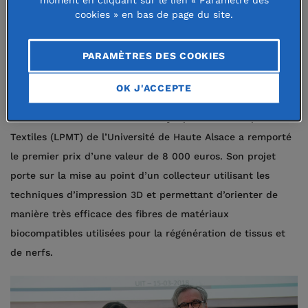
moment en cliquant sur le lien « Paramètre des
ses travaux.
cookies » en bas de page du site.
Un collecteur réparateur de nerfs
PARAMÈTRES DES COOKIES
Pour cette neuvième édition du concours Théophile
OK J'ACCEPTE
Legrand, Neda Shah-Hosseini est mise à l’honneur. Cette
doctorante du Laboratoire de Physique et Mécanique
Textiles (LPMT) de l’Université de Haute Alsace a remporté
le premier prix d’une valeur de 8 000 euros. Son projet
porte sur la mise au point d’un collecteur utilisant les
techniques d’impression 3D et permettant d’orienter de
manière très efficace des fibres de matériaux
biocompatibles utilisées pour la régénération de tissus et
de nerfs.