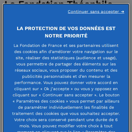
La Fondation Théophile
Continuer sans accepter ➜
Legrand remet son prix
de l’Innovation Textile
LA PROTECTION DE VOS DONNÉES EST
NOTRE PRIORITÉ
2018
La Fondation de France et ses partenaires utilisent
des cookies afin d'améliorer votre navigation sur le
site, réaliser des statistiques (audience et usage),
27 juillet 2018
vous permettre de partager des éléments sur les
réseaux sociaux, vous proposer du contenu et des
publicités personnalisés et d’en mesurer la
performance. Vous pouvez donner votre accord en
cliquant sur « Ok j’accepte » ou vous y opposez en
Le 16 mars dernier, à l’écomusée de
cliquant sur « Continuer sans accepter ». Le bouton
« Paramètres des cookies » vous permet par ailleurs
l’Avesnois à Fourmies (59), Neda
de paramétrer individuellement les finalités de
traitement des cookies que vous souhaitez accepter.
Shah-Hosseini, de nationalité
Votre choix sera conservé pendant une durée de 6
iranienne, a été récompensée pour
mois. Vous pouvez modifier votre choix à tout