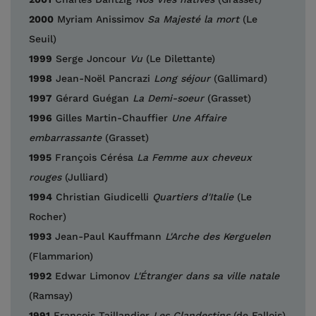
2000
Myriam Anissimov
Sa Majesté la mort
(Le
Seuil)
1999
Serge Joncour
Vu
(Le Dilettante)
1998
Jean-Noël Pancrazi
Long séjour
(Gallimard)
1997
Gérard Guégan
La Demi-soeur
(Grasset)
1996
Gilles Martin-Chauffier
Une Affaire
embarrassante
(Grasset)
1995
François Cérésa
La Femme aux cheveux
rouges
(Julliard)
1994
Christian Giudicelli
Quartiers d'Italie
(Le
Rocher)
1993
Jean-Paul Kauffmann
L'Arche des Kerguelen
(Flammarion)
1992
Edwar Limonov
L'Étranger dans sa ville natale
(Ramsay)
1991
François Taillandier
Les Clandestins
(de Fallois)