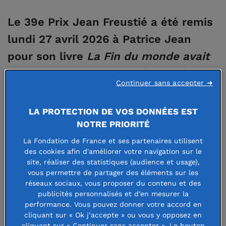
Le 39e Prix Jean Freustié a été remis
lundi 27 avril 2026 à Patrice Jean
pour son livre
La Fin du monde avait
pourtant bien commencé
, publié aux
Continuer sans accepter ➜
éditions du Cherche-Midi.
LA PROTECTION DE VOS DONNÉES EST
«
Il y a mille bonheurs de lecture dans ce riche volume de
NOTRE PRIORITÉ
près de 800 pages qui rassemble les trois premiers romans
La Fondation de France et ses partenaires utilisent
de l’auteur et nombre de textes inédits, et qui mêle
des cookies afin d'améliorer votre navigation sur le
brillamment les tons et les registres
», a déclaré Christian
site, réaliser des statistiques (audience et usage),
vous permettre de partager des éléments sur les
Authier, membre du jury aux côté de Dominique Barbéris,
réseaux sociaux, vous proposer du contenu et des
Simonetta Greggio, Henri-Hugues Lejeune, Franck Maubert,
publicités personnalisés et d’en mesurer la
Olivier Mony, Eric Neuhoff de l’Académie française, Anthony
performance. Vous pouvez donner votre accord en
cliquant sur « Ok j’accepte » ou vous y opposez en
Palou, Yann Queffélec et Philippe Vilain.
cliquant sur « Continuer sans accepter ». Le bouton