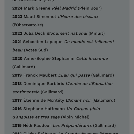
2024
Mark Greene
Réel Madrid
(Plein Jour)
2023
Maud Simonnot
L'Heure des oiseaux
(l'Observatoire)
2022
Julia Deck
Monument national
(Minuit)
2021
Sébastien Lapaque
Ce monde est tellement
beau
(Actes Sud)
2020
Anne-Sophie Stephanini
Cette Inconnue
(Gallimard)
2019
Franck Maubert
L'Eau qui passe
(Gallimard)
2018
Dominique Barbéris
L'Année de L'Éducation
sentimentale
(Gallimard)
2017
Étienne de Montéty
L’Amant noir
(Gallimard)
2016
Stéphane Hoffmann
Un Garçon plein
d'angoisse et très sage
(Albin Michel)
2015
Hédi Kaddour
Les Prépondérants
(Gallimard)
2014
Olivier Frébourg
La Grande Nageuse
(Mercure