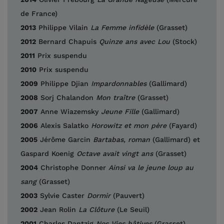
de France)
2013
Philippe Vilain
La Femme infidèle
(Grasset)
2012
Bernard Chapuis
Quinze ans avec Lou
(Stock)
2011
Prix suspendu
2010
Prix suspendu
2009
Philippe Djian
Impardonnables
(Gallimard)
2008
Sorj Chalandon
Mon traître
(Grasset)
2007
Anne Wiazemsky
Jeune Fille
(Gallimard)
2006
Alexis Salatko
Horowitz et mon père
(Fayard)
2005
Jérôme Garcin
Bartabas, roman
(Gallimard) et
Gaspard Koenig
Octave avait vingt ans
(Grasset)
2004
Christophe Donner
Ainsi va le jeune loup au
sang
(Grasset)
2003
Sylvie Caster
Dormir
(Pauvert)
2002
Jean Rolin
La Clôture
(Le Seuil)
2001
Charles Dantzig
Nos Vies hâtives
(Grasset)