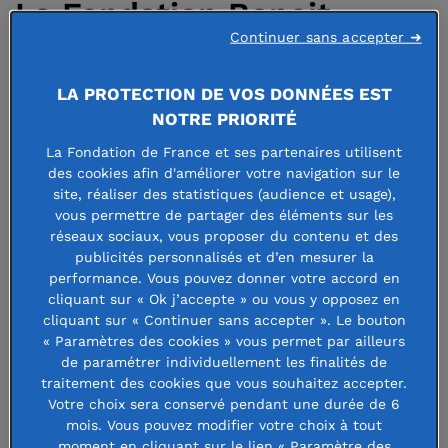
La Fondation Benoit
Continuer sans accepter ➜
Chamoux : 25 ans aux
côtés des « orphelins
LA PROTECTION DE VOS DONNÉES EST
NOTRE PRIORITÉ
Sherpa »
La Fondation de France et ses partenaires utilisent
des cookies afin d'améliorer votre navigation sur le
site, réaliser des statistiques (audience et usage),
26 avril 2021
vous permettre de partager des éléments sur les
réseaux sociaux, vous proposer du contenu et des
publicités personnalisés et d’en mesurer la
performance. Vous pouvez donner votre accord en
cliquant sur « Ok j’accepte » ou vous y opposez en
En 1995 disparaissait l’alpiniste
cliquant sur « Continuer sans accepter ». Le bouton
« Paramètres des cookies » vous permet par ailleurs
Benoît Chamoux, le premier
de paramétrer individuellement les finalités de
traitement des cookies que vous souhaitez accepter.
« himalayiste » français. Aujourd’hui,
Votre choix sera conservé pendant une durée de 6
la fondation qui porte son nom
mois. Vous pouvez modifier votre choix à tout
moment en cliquant sur le lien « Paramètre des