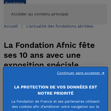
FAIRE UN DON
Accéder au contenu principal
Accueil
L'actualité des fondations abritées
La Fondation Afnic fête
ses 10 ans avec une
exposition spéciale
Continuer sans accepter ➜
1 novembre 2025
LA PROTECTION DE VOS DONNÉES EST
NOTRE PRIORITÉ
La Fondation de France et ses partenaires utilisent
des cookies afin d'améliorer votre navigation sur le