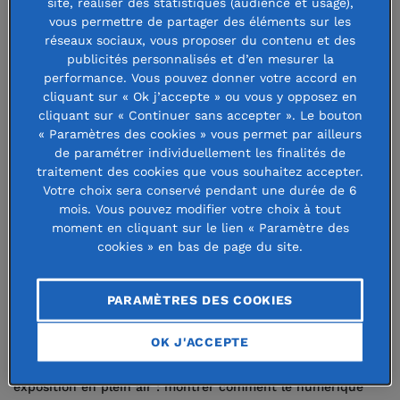
Pour célébrer ses dix ans, la
site, réaliser des statistiques (audience et usage),
vous permettre de partager des éléments sur les
Fondation Afnic pour la solidarité
réseaux sociaux, vous proposer du contenu et des
publicités personnalisés et d’en mesurer la
numérique a participé à la troisième
performance. Vous pouvez donner votre accord en
édition de Photoclimat qui a fait
cliquant sur « Ok j’accepte » ou vous y opposez en
cliquant sur « Continuer sans accepter ». Le bouton
dialoguer 40 acteurs de l’intérêt
« Paramètres des cookies » vous permet par ailleurs
général et 44 artistes autour de
de paramétrer individuellement les finalités de
traitement des cookies que vous souhaitez accepter.
causes sociales et
Votre choix sera conservé pendant une durée de 6
mois. Vous pouvez modifier votre choix à tout
environnementales.
moment en cliquant sur le lien « Paramètre des
cookies » en bas de page du site.
En partenariat avec l’association Le Tour du Monde,
la
Fondation Afnic
a présenté du 12 septembre au 12
PARAMÈTRES DES COOKIES
octobre cinq tableaux
l’artiste Bertrand de Miollis
inspirés de projets emblématiques qu’elle soutient pour un
OK J'ACCEPTE
numérique solidaire et inclusif. L’objectif de cette
exposition en plein air : montrer comment le numérique