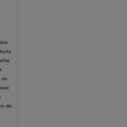
able
dente
alité
t
p de
ssez
n
ion de