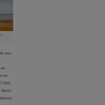
in
 et son
e en
et en
77 000
u Bénin
ellents