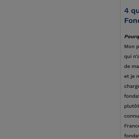
4 qu
Fon
Pourq
Mon p
qui n
de ma 
et je 
chargé
fondat
plutôt
connu 
Franc
fondat