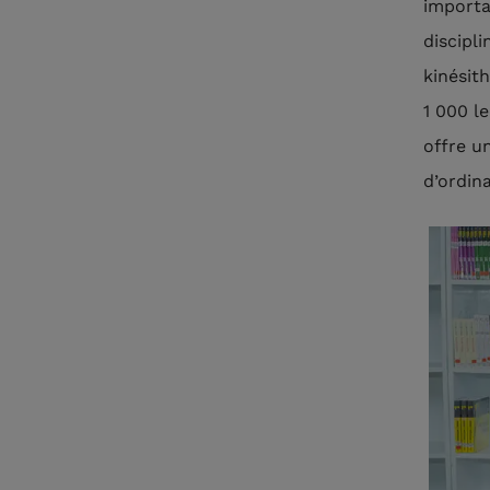
importa
discipl
kinésith
1 000 l
offre u
d’ordin