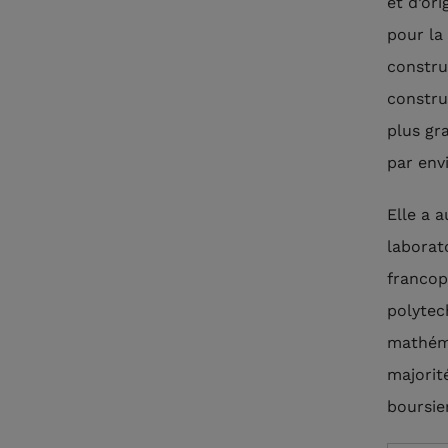
et d’or
pour la
constru
constru
plus gr
par env
Elle a 
laborat
francop
polytec
mathéma
majorit
boursie