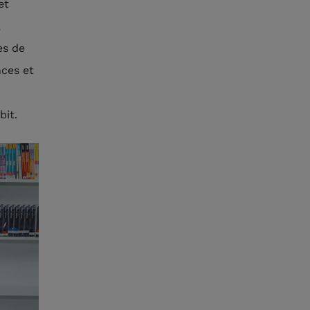
et
,
ès de
nces et
bit.