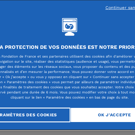
Continuer sa
lité des fondations abritées
A PROTECTION DE VOS DONNÉES EST NOTRE PRIOR
 Fondation de France et ses partenaires utilisent des cookies afin d'améliorer 
ion Vallet : un engag
vigation sur le site, réaliser des statistiques (audience et usage), vous permett
ager des éléments sur les réseaux sociaux, vous proposer du contenu et des pu
nnalisés et d’en mesurer la performance. Vous pouvez donner votre accord en 
ille pour la réussite d
r « Ok j’accepte » ou vous y opposez en cliquant sur « Continuer sans accepter 
n « Paramètres des cookies » vous permet par ailleurs de paramétrer individu
es finalités de traitement des cookies que vous souhaitez accepter. Votre choix
rvé pendant une durée de 6 mois. Vous pouvez modifier votre choix à tout m
cliquant sur le lien « Paramètre des cookies » en bas de page du site.
RAMÈTRES DES COOKIES
OK J'ACCEPTE