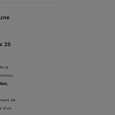
 une
s 25
de la
Cotonou
let,
iment de
e d’un