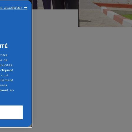
ns accepter ➜
ITÉ
votre
ement
re de
blicités
cliquant
es
». Le
ellement
 sera
oment en