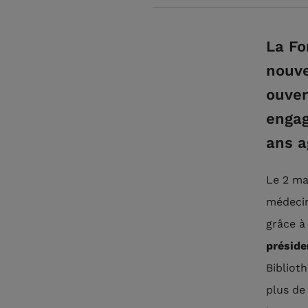
La Fo
nouve
ouver
engag
ans a
Le 2 ma
médecin
grâce à
préside
Bibliot
plus de