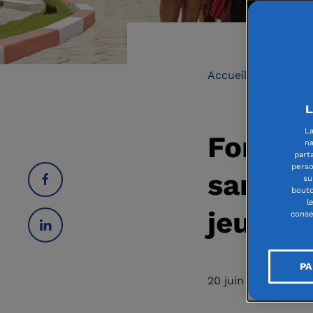
Accueil
|
L'actua
L
La
Fondat
na
part
perso
sans fa
su
bouto
l
jeunes
conse
PA
20 juin 2023