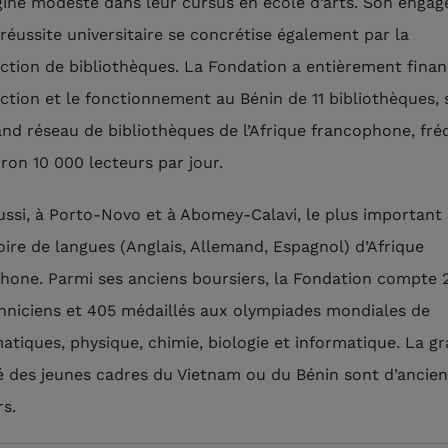
igine modeste dans leur cursus en école d’arts. Son enga
 réussite universitaire se concrétise également par la
ction de bibliothèques. La Fondation a entièrement finan
ction et le fonctionnement au Bénin de 11 bibliothèques, s
and réseau de bibliothèques de l’Afrique francophone, fr
iron 10 000 lecteurs par jour.
aussi, à Porto-Novo et à Abomey-Calavi, le plus important
oire de langues (Anglais, Allemand, Espagnol) d’Afrique
hone. Parmi ses anciens boursiers, la Fondation compte 
hniciens et 405 médaillés aux olympiades mondiales de
tiques, physique, chimie, biologie et informatique. La g
é des jeunes cadres du Vietnam ou du Bénin sont d’ancien
rs.