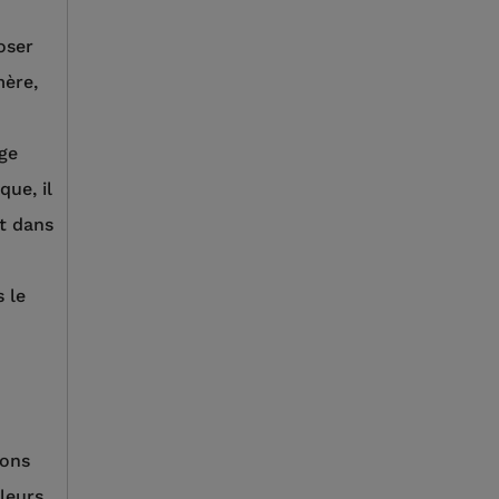
oser
mère,
nge
que, il
nt dans
s le
ions
lleurs