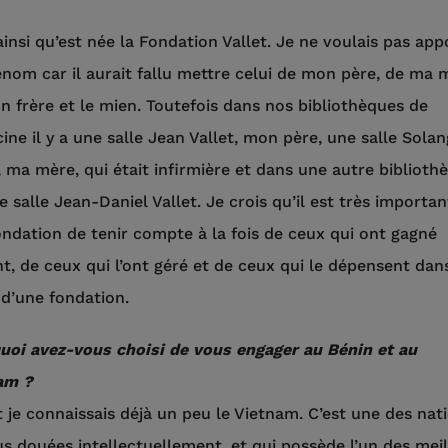
ainsi qu’est née la Fondation Vallet. Je ne voulais pas app
nom car il aurait fallu mettre celui de mon père, de ma 
 frère et le mien. Toutefois dans nos bibliothèques de
ne il y a une salle Jean Vallet, mon père, une salle Sola
, ma mère, qui était infirmière et dans une autre bibliothè
e salle Jean-Daniel Vallet. Je crois qu’il est très importa
ndation de tenir compte à la fois de ceux qui ont gagné
nt, de ceux qui l’ont géré et de ceux qui le dépensent dan
 d’une fondation.
uoi avez-vous choisi de vous engager au Bénin et au
am ?
t je connaissais déjà un peu le Vietnam. C’est une des nat
us douées intellectuellement, et qui possède l’un des mei