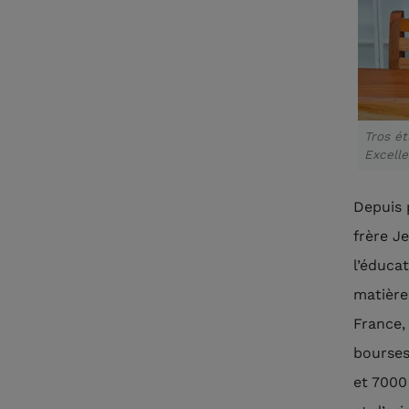
Tros ét
Excelle
Depuis 
frère J
l’éducat
matière
France,
bourses
et 7000