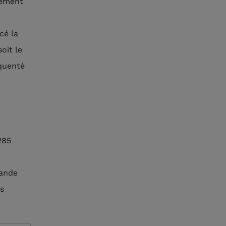
gement
cé la
oit le
équenté
285
rande
s