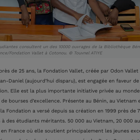
udiantes consultent un des 10000 ouvrages de la Bibliothèque Bén
nce/Fondation Vallet à Cotonou. © Touvnel ATIYE
près de 25 ans, la Fondation Vallet, créée par Odon Vallet
ean-Daniel (aujourd’hui disparu), est engagée en faveur de
ion. Elle est la plus importante initiative privée au mond
 de bourses d’excellence. Présente au Bénin, au Vietnam 
 la Fondation a versé depuis sa création en 1999 près de 
 à des étudiants méritants. 50 000 au Vietnam, 20 000 a
 en France où elle soutient principalement les jeunes exc