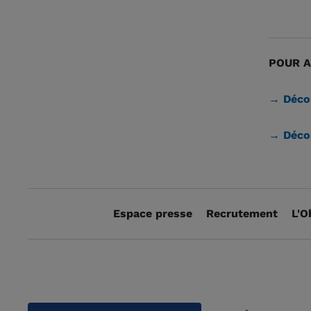
POUR A
→ Déco
→ Décou
Espace presse
Recrutement
L'O