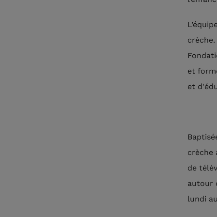
L’équip
crèche.
Fondati
et form
et d'éd
Baptisé
crèche 
de télé
autour 
lundi a