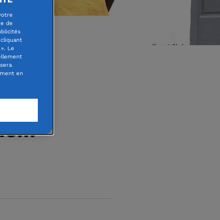
votre
re de
blicités
cliquant
». Le
ellement
 sera
oment en
n
che…