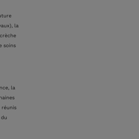
uture
aux), la
 crèche
e soins
nce, la
haines
 réunis
 du