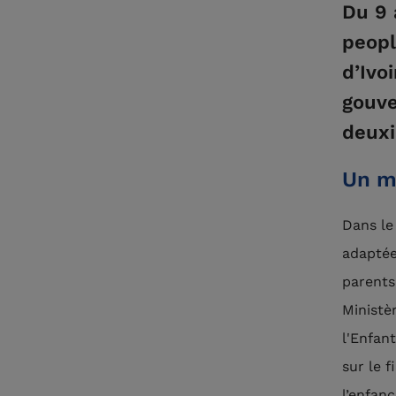
Du 9 
peopl
d’Ivo
gouve
deuxi
Un m
Dans le
adaptée
parents
Ministè
l'Enfan
sur le 
l’enfanc