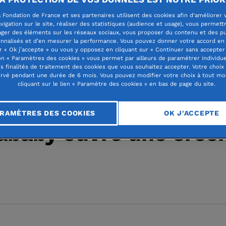
 Fondation de France et ses partenaires utilisent des cookies afin d'améliorer 
vigation sur le site, réaliser des statistiques (audience et usage), vous permett
ager des éléments sur les réseaux sociaux, vous proposer du contenu et des pu
nnalisés et d’en mesurer la performance. Vous pouvez donner votre accord en 
r « Ok j’accepte » ou vous y opposez en cliquant sur « Continuer sans accepter 
lité des fondations abritées
n « Paramètres des cookies » vous permet par ailleurs de paramétrer individu
es finalités de traitement des cookies que vous souhaitez accepter. Votre choix
rvé pendant une durée de 6 mois. Vous pouvez modifier votre choix à tout m
cliquant sur le lien « Paramètre des cookies » en bas de page du site.
 d’Ivoire, la Fondatio
RAMÈTRES DES COOKIES
OK J'ACCEPTE
&baby ouvre une crè