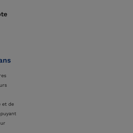
ôte
ans
res
urs
e et de
appuyant
our