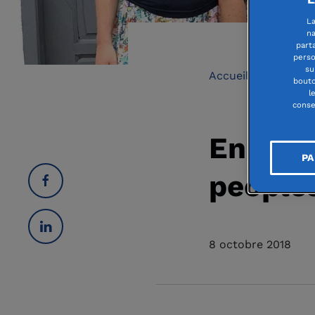
La
na
part
perso
su
Accueil
|
L'actua
bouto
l
conse
En Côte
PA
people
8 octobre 2018