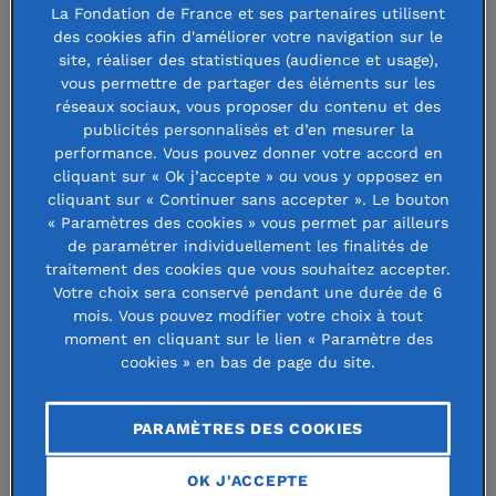
Danse + Hackathon =
La Fondation de France et ses partenaires utilisent
des cookies afin d'améliorer votre navigation sur le
Dansathon
site, réaliser des statistiques (audience et usage),
vous permettre de partager des éléments sur les
réseaux sociaux, vous proposer du contenu et des
publicités personnalisés et d’en mesurer la
17 avril 2018
performance. Vous pouvez donner votre accord en
cliquant sur « Ok j’accepte » ou vous y opposez en
cliquant sur « Continuer sans accepter ». Le bouton
« Paramètres des cookies » vous permet par ailleurs
de paramétrer individuellement les finalités de
Au croisement de la danse et du
traitement des cookies que vous souhaitez accepter.
Votre choix sera conservé pendant une durée de 6
numérique, peut-on créer de
mois. Vous pouvez modifier votre choix à tout
moment en cliquant sur le lien « Paramètre des
nouvelles formes artistiques ?
cookies » en bas de page du site.
Comment la danse connectée peut-
elle traverser les frontières sociales,
PARAMÈTRES DES COOKIES
culturelles, physiques ? Que serait
OK J'ACCEPTE
une société numérique dansante ?