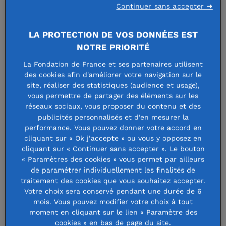
3 lauréats nordistes
Continuer sans accepter ➜
récompensés par le prix
LA PROTECTION DE VOS DONNÉES EST
Norbert Ségard 2018
NOTRE PRIORITÉ
La Fondation de France et ses partenaires utilisent
des cookies afin d'améliorer votre navigation sur le
18 avril 2018
site, réaliser des statistiques (audience et usage),
vous permettre de partager des éléments sur les
réseaux sociaux, vous proposer du contenu et des
publicités personnalisés et d’en mesurer la
performance. Vous pouvez donner votre accord en
cliquant sur « Ok j’accepte » ou vous y opposez en
Le 19 mars dernier, le Prix Norbert
cliquant sur « Continuer sans accepter ». Le bouton
Ségard a primé 6 ingénieurs créateurs
« Paramètres des cookies » vous permet par ailleurs
de paramétrer individuellement les finalités de
pour leurs innovations et leur sens de
traitement des cookies que vous souhaitez accepter.
Votre choix sera conservé pendant une durée de 6
l’entreprise scientifique au service de
mois. Vous pouvez modifier votre choix à tout
l’Homme. Pour cette nouvelle édition,
moment en cliquant sur le lien « Paramètre des
cookies » en bas de page du site.