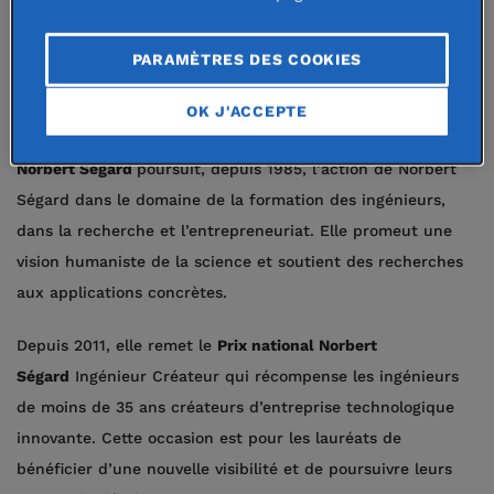
la région des Hauts-de-France est
mise à l’honneur avec 3 jeunes
PARAMÈTRES DES COOKIES
talents formés à Lille.
OK J'ACCEPTE
Sous l’égide de la Fondation de France,
la Fondation
Norbert Ségard
poursuit, depuis 1985, l’action de Norbert
Ségard dans le domaine de la formation des ingénieurs,
dans la recherche et l’entrepreneuriat. Elle promeut une
vision humaniste de la science et soutient des recherches
aux applications concrètes.
Depuis 2011, elle remet le
Prix national Norbert
Ségard
Ingénieur Créateur qui récompense les ingénieurs
de moins de 35 ans créateurs d’entreprise technologique
innovante. Cette occasion est pour les lauréats de
bénéficier d’une nouvelle visibilité et de poursuivre leurs