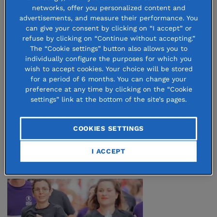
networks, offer you personalized content and
advertisements, and measure their performance. You
can give your consent by clicking on “I accept” or
refuse by clicking on “Continue without accepting.”
20 October 2025
The “Cookie settings” button also allows you to
L’Académie MANO mise sur l’égalité des
individually configure the purposes for which you
wish to accept cookies. Your choice will be stored
chances dans le cinéma
for a period of 6 months. You can change your
preference at any time by clicking on the “Cookie
Le 15 octobre dernier, 24 jeunes talents ont fait leur
settings” link at the bottom of the site’s pages.
rentrée à l’Académie MANO. Implantée à Bordeaux, cette
nouvelle école de cinéma et d’audiovisuel qui s’adresse en
COOKIES SETTINGS
priorité à des jeunes souvent éloignés des formations
classiques du secteur. ...
I ACCEPT