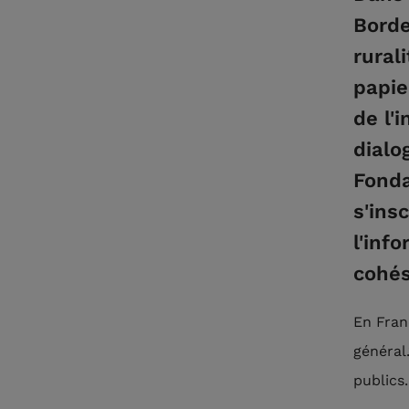
Borde
rural
papie
de l'
dialo
Fonda
s'ins
l'inf
cohés
En Fran
général
publics.