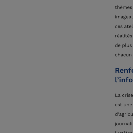
thèmes 
images g
ces ate
réalités
de plus
chacun 
Renfo
l’inf
La cris
est une
d'agric
journali