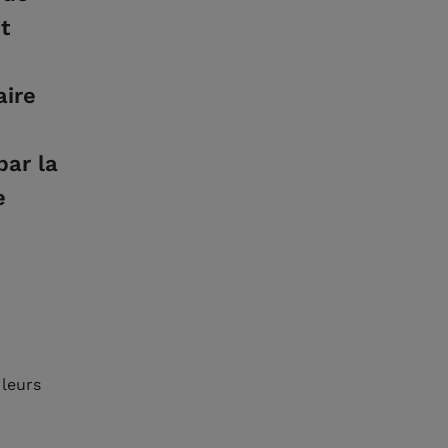
t
aire
par la
e
 leurs