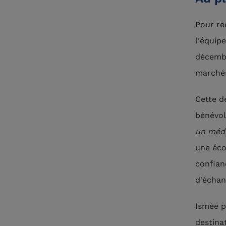
Pour re
l'équipe
décembr
marchés,
Cette d
bénévol
un méd
une écou
confian
d'échan
Ismée p
destinat