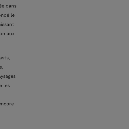
sée dans
ondé le
nissant
ion aux
asts,
e,
aysages
e les
encore