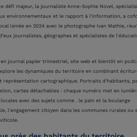
ce défi majeur, la journaliste Anne-Sophie Novel, spéciali
eux environnementaux et le rapport à l'information, a cof
ocal Ismée
en 2024 avec le photographe Ivan Mathie, réu
d'eux journalistes, géographes et spécialistes de l'éducat
.
 en journal papier trimestriel, site web et bientôt en podc
xplore les dynamiques du territoire en combinant écritur
t représentation cartographique. Portraits d'habitants, p
tion, cartes détachables : chaque numéro met en lumièr
s locales avec des sujets comme . le pain et la boulange
ale, l'engagement citoyen dans les communes rurales ou 
viticole.
us près des habitants du territoire