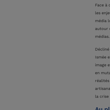
Face à 
les enj
média l
autour 
médias
Décliné
Ismée e
image e
en muta
réalité
artisan
la crise 
Au pl