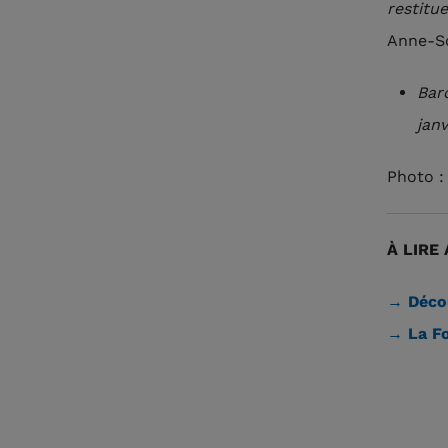
restitu
Anne-So
Bar
janv
Photo :
À LIRE 
→ Décou
→ La F