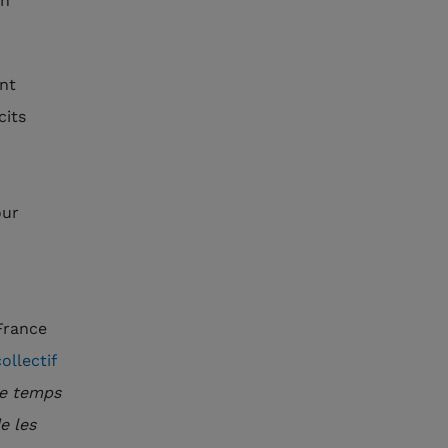
en
ont
cits
our
France
ollectif
 le temps
e les