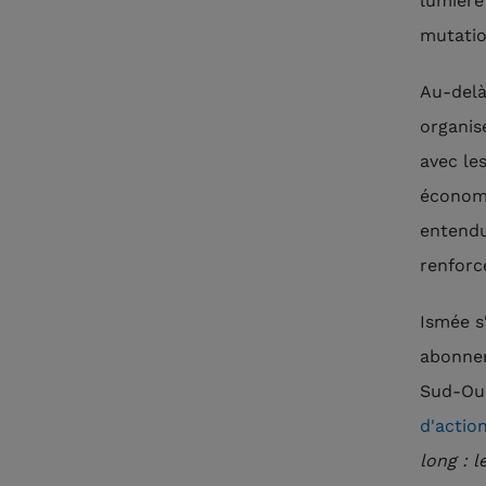
lumière
mutatio
Au-delà
organis
avec les
économi
entendu
renforce
Ismée s
abonnem
Sud-Oue
d'actio
long : l