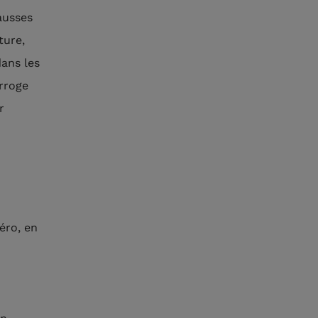
ausses
ture,
dans les
erroge
r
éro, en
n