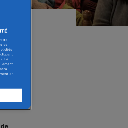
Sud-Ouest
ITÉ
votre
re de
e
blicités
cliquant
». Le
ellement
 sera
oment en
 de