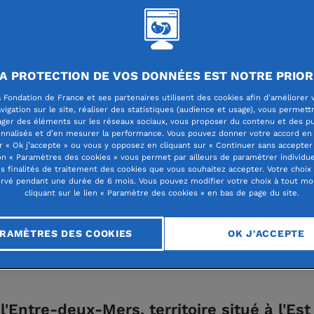
if Territoires d'engagement
Fondations régionales
A PROTECTION DE VOS DONNÉES EST NOTRE PRIOR
 Fondation de France et ses partenaires utilisent des cookies afin d'améliorer 
vigation sur le site, réaliser des statistiques (audience et usage), vous permett
: le journalisme comm
ager des éléments sur les réseaux sociaux, vous proposer du contenu et des pu
nnalisés et d’en mesurer la performance. Vous pouvez donner votre accord en 
r « Ok j’accepte » ou vous y opposez en cliquant sur « Continuer sans accepter 
n « Paramètres des cookies » vous permet par ailleurs de paramétrer individu
 de dialogue
es finalités de traitement des cookies que vous souhaitez accepter. Votre choix
rvé pendant une durée de 6 mois. Vous pouvez modifier votre choix à tout m
cliquant sur le lien « Paramètre des cookies » en bas de page du site.
RAMÈTRES DES COOKIES
OK J'ACCEPTE
l'Entre-deux-Mers, territoire situé à l'Est