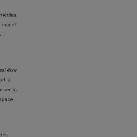
 médias,
e mai et
 :
ssi être
 et à
orcer la
espace
 des