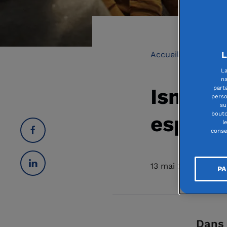
Accueil
Collect
L
La
na
Ismée 
part
perso
su
bouto
espace
l
conse
13 mai 2026
PA
Dans 