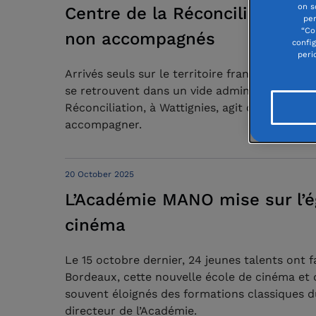
on s
Centre de la Réconciliation à 
per
“Co
non accompagnés
confi
peri
Arrivés seuls sur le territoire français, sans
se retrouvent dans un vide administratif et so
Réconciliation, à Wattignies, agit concrèteme
accompagner.
20 October 2025
L’Académie MANO mise sur l’é
cinéma
Le 15 octobre dernier, 24 jeunes talents ont 
Bordeaux, cette nouvelle école de cinéma et d
souvent éloignés des formations classiques d
directeur de l’Académie.