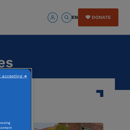
EN
DONATE
es
t accepting ➜
owsing
 content