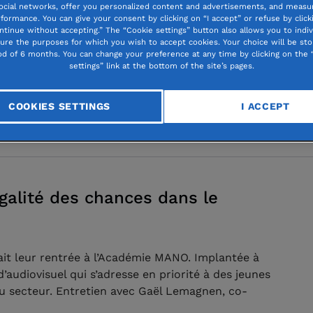
ocial networks, offer you personalized content and advertisements, and measur
Wattignies : protéger les mineurs
formance. You can give your consent by clicking on “I accept” or refuse by click
ntinue without accepting.” The “Cookie settings” button also allows you to indiv
gure the purposes for which you wish to accept cookies. Your choice will be sto
od of 6 months. You can change your preference at any time by clicking on the 
settings” link at the bottom of the site’s pages.
 famille ni ressources, les mineurs non accompagnés
cial. Face à cette urgence, le Centre de la
nt depuis 1998 pour les protéger et les
COOKIES SETTINGS
I ACCEPT
galité des chances dans le
fait leur rentrée à l’Académie MANO. Implantée à
’audiovisuel qui s’adresse en priorité à des jeunes
u secteur. Entretien avec Gaël Lemagnen, co-