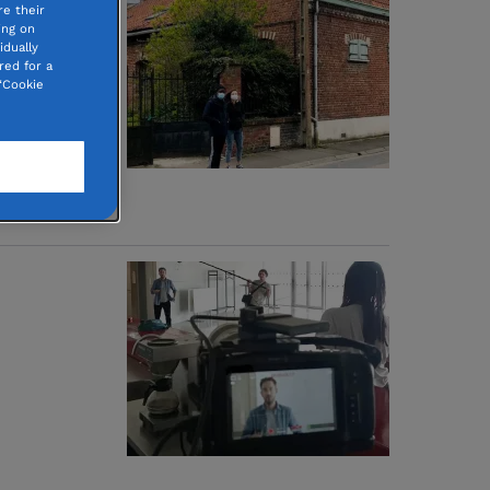
e their
ing on
idually
red for a
“Cookie