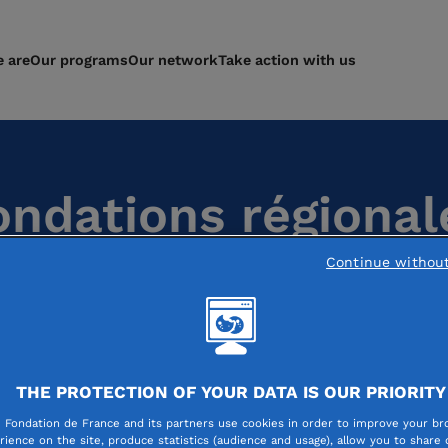
 are
Our programs
Our network
Take action with us
ondations régional
Continue withou
THE PROTECTION OF YOUR DATA IS OUR PRIORITY
 Fondation de France and its partners use cookies in order to improve your br
rience on the site, produce statistics (audience and usage), allow you to share